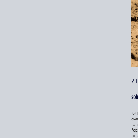
2. 
sol
Nel
ave
fon
l'a
fon