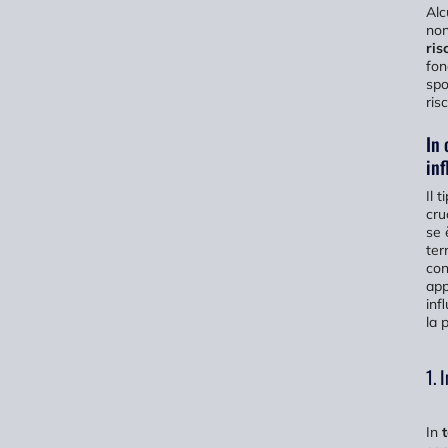
Alc
non
ris
fon
spo
ris
In 
inf
Il 
cru
se 
ter
con
app
inf
la 
1. 
In