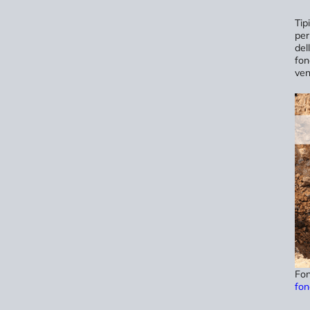
Tip
per
del
fon
ven
Fon
fon