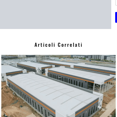
i
*
Articoli Correlati