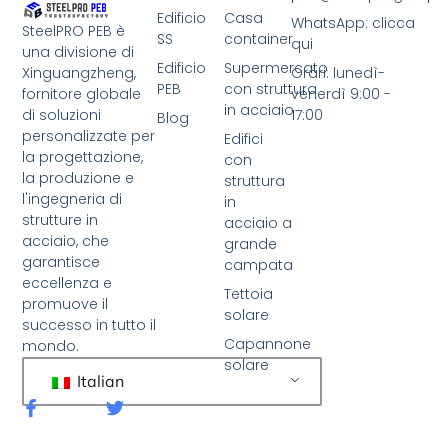
Edificio
Casa
WhatsApp: clicca
SteelPRO PEB è
SS
container
qui
una divisione di
Edificio
Supermercato
Xinguangzheng,
Orari: lunedì-
PEB
con struttura
fornitore globale
venerdì 9:00 -
in acciaio
di soluzioni
17:00
Blog
personalizzate per
Edifici
la progettazione,
con
la produzione e
struttura
l'ingegneria di
in
strutture in
acciaio a
acciaio, che
grande
garantisce
campata
eccellenza e
Tettoia
promuove il
solare
successo in tutto il
Capannone
mondo.
solare
Italian
F
C
a
i
c
n