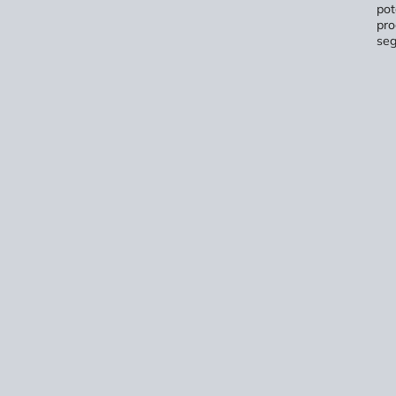
pot
pro
seg