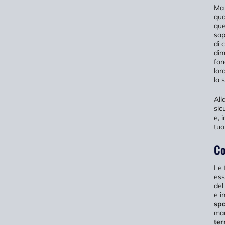
Ma 
qua
que
sap
di 
dim
fon
lor
la 
All
sic
e, 
tuo
Co
Le 
ess
del
e i
sp
man
ter