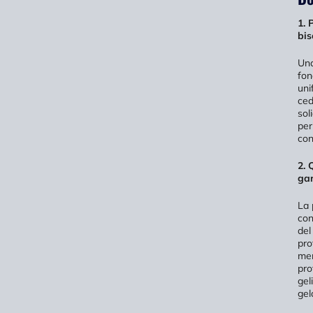
1. 
bis
Una
fon
uni
ced
sol
per
con
2. 
gar
La 
con
del
pro
men
pro
gel
gel