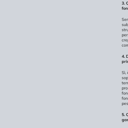
3. 
fon
Sen
sub
str
per
cre
com
4. 
pri
Sì,
sop
ter
pro
fon
fon
pes
5. 
gar