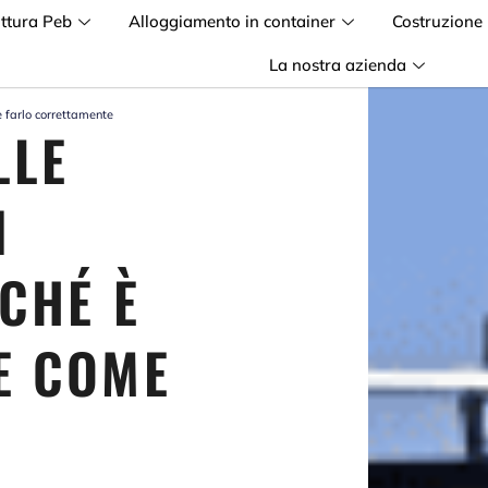
uttura Peb
Alloggiamento in container
Costruzione
La nostra azienda
e farlo correttamente
LLE
N
CHÉ È
E COME