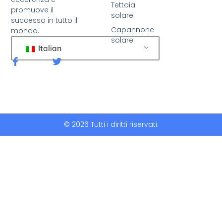
Tettoia
promuove il
solare
successo in tutto il
Capannone
mondo.
solare
Italian
F
C
a
i
c
n
e
g
b
u
o
e
o
t
k
t
© 2026 Tutti i diritti riservati.
-
i
f
o