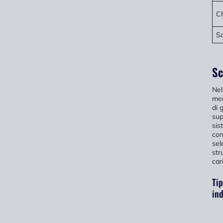
C
Sa
Sc
Nel
mer
di 
sup
sis
con
sel
str
car
Tip
ind