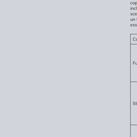
cop
inc
sce
un 
ess
Ca
Fu
St