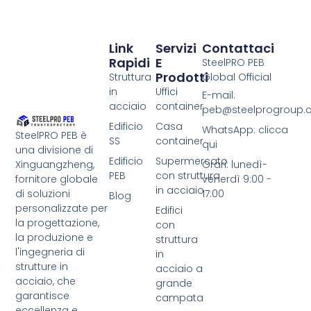
Link
Servizi
Contattaci
Rapidi
E
SteelPRO PEB
Prodotti
Struttura
Global Official
in
Uffici
E-mail:
acciaio
container
peb@steelprogroup
Edificio
Casa
WhatsApp: clicca
SteelPRO PEB è
SS
container
qui
una divisione di
Edificio
Supermercato
Xinguangzheng,
Orari: lunedì-
PEB
con struttura
fornitore globale
venerdì 9:00 -
in acciaio
di soluzioni
17:00
Blog
personalizzate per
Edifici
la progettazione,
con
la produzione e
struttura
l'ingegneria di
in
strutture in
acciaio a
acciaio, che
grande
garantisce
campata
eccellenza e