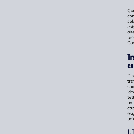
Qua
con
sel
esi
alt
pro
Con
Tr
ca
Dib
tra
cam
ide
tet
amp
cap
esi
un'
1. 