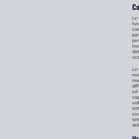
Co
Le 
fun
car
par
per
tra
dis
ced
Le 
molt
man
dif
ed 
cop
uni
tet
sce
tet
del
Mat