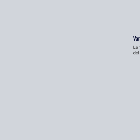
Van
Le 
del