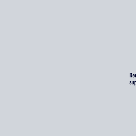
Req
su