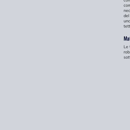
com
co
nec
del
una
tet
Mat
Le 
rob
sot