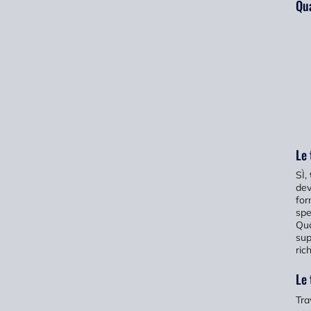
Qua
Le 
SÌ,
dev
for
spe
Qua
sup
ric
Le 
Tra