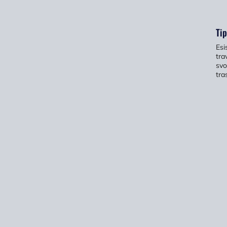
Tip
Esi
tra
svo
tra