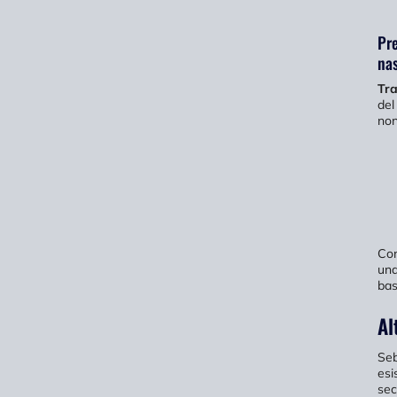
Pre
nas
Tra
del
non
Con
una
bas
Al
Seb
esi
sec