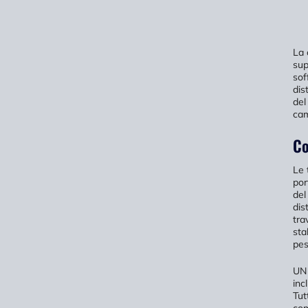
La 
sup
sof
dis
del
cam
Co
Le 
por
del
dis
tra
sta
pes
U
inc
Tut