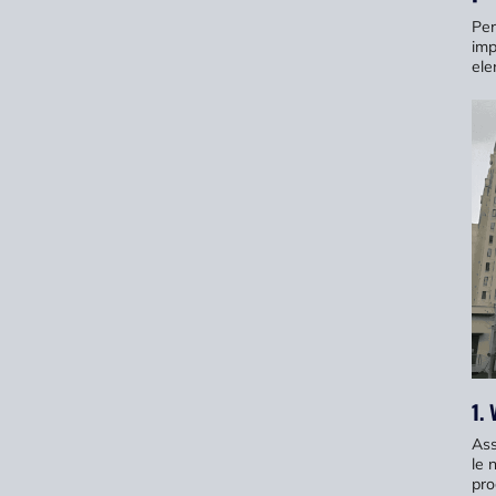
Per
imp
ele
1. 
Ass
le 
pro