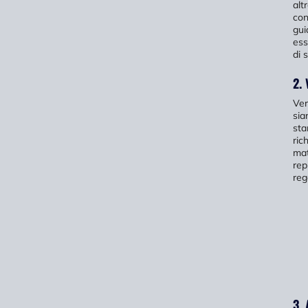
alt
con
gui
ess
di 
2. 
Ver
sia
sta
ric
mat
rep
reg
3. 