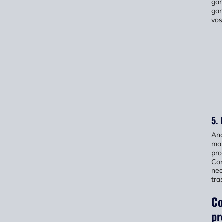
gar
gar
vos
5.
Anc
man
pro
Con
nec
tra
Co
pr