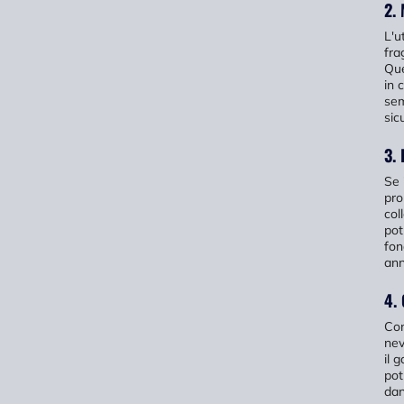
2. 
L'u
fra
Que
in 
sem
sic
3. 
Se 
pro
col
pot
fon
ann
4.
Con
nev
il 
pot
dan