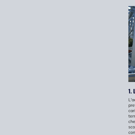
1. 
L'a
pre
car
ter
che
sco
con