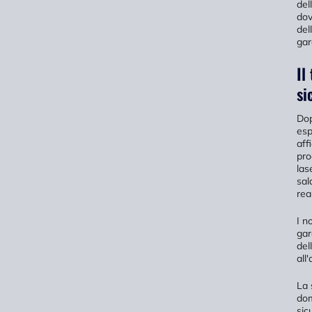
del
dov
del
gar
Il
si
Dop
esp
aff
pro
las
sal
rea
I n
gar
del
all
La 
dom
sic