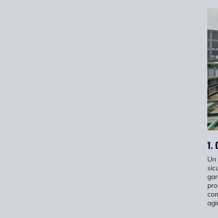
1.
Un
sic
gar
pro
com
agi