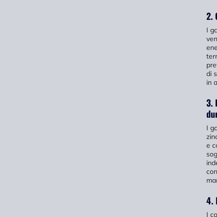
2. 
I g
ven
ene
ter
pre
di 
in 
3.
du
I g
zin
e c
sog
ind
con
man
4. 
I c