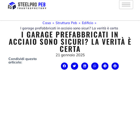
Vai
al
contenuto
Casa
»
Struttura Peb
»
Edificio
»
I garage prefabbricati in acciaio sono sicuri? La verità è certa
I GARAGE PREFABBRICATI IN
ACCIAIO SONO SICURI? LA VERITÀ È
CERTA
21 gennaio 2025
Condividi questo
articolo: