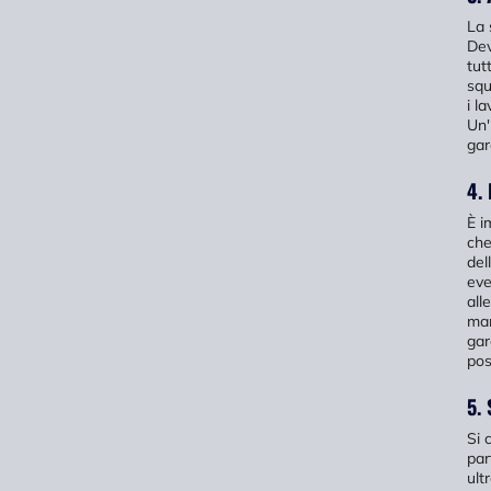
La 
Dev
tut
squ
i l
Un'
gar
4.
È i
che
del
eve
all
man
gar
pos
5. 
Si 
par
ult