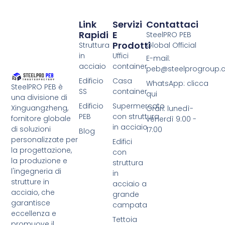
Link
Servizi
Contattaci
Rapidi
E
SteelPRO PEB
Prodotti
Struttura
Global Official
in
Uffici
E-mail:
acciaio
container
peb@steelprogroup
Edificio
Casa
WhatsApp: clicca
SteelPRO PEB è
SS
container
qui
una divisione di
Edificio
Supermercato
Xinguangzheng,
Orari: lunedì-
PEB
con struttura
fornitore globale
venerdì 9:00 -
in acciaio
di soluzioni
17:00
Blog
personalizzate per
Edifici
la progettazione,
con
la produzione e
struttura
l'ingegneria di
in
strutture in
acciaio a
acciaio, che
grande
garantisce
campata
eccellenza e
Tettoia
promuove il