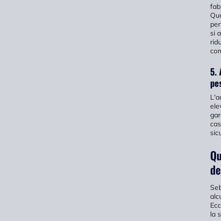
fab
Que
per
si 
rid
com
5.
pe
L'a
ele
gar
cas
sic
Qu
de
Seb
alc
Ecc
la 