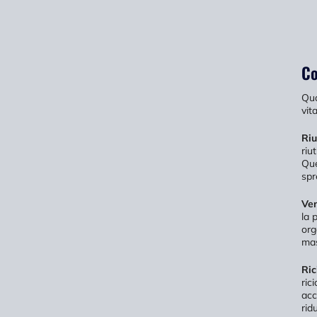
Co
Qua
vit
Riu
riu
Que
spr
Ven
la 
org
mas
Ric
ric
acc
rid