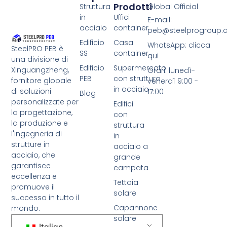
Prodotti
Struttura
Global Official
in
Uffici
E-mail:
acciaio
container
peb@steelprogroup
Edificio
Casa
WhatsApp: clicca
SteelPRO PEB è
SS
container
qui
una divisione di
Edificio
Supermercato
Xinguangzheng,
Orari: lunedì-
PEB
con struttura
fornitore globale
venerdì 9:00 -
in acciaio
di soluzioni
17:00
Blog
personalizzate per
Edifici
la progettazione,
con
la produzione e
struttura
l'ingegneria di
in
strutture in
acciaio a
acciaio, che
grande
garantisce
campata
eccellenza e
Tettoia
promuove il
solare
successo in tutto il
Capannone
mondo.
solare
Italian