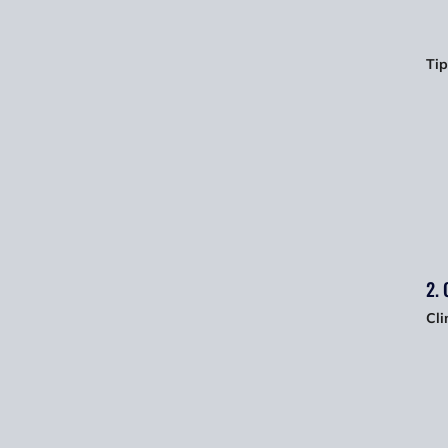
Tip
2. 
Cl