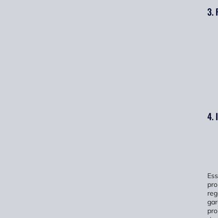
3. 
4. 
Ess
pro
reg
gar
pro