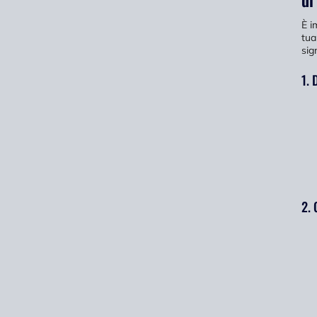
È i
tua
sig
1. 
2. 