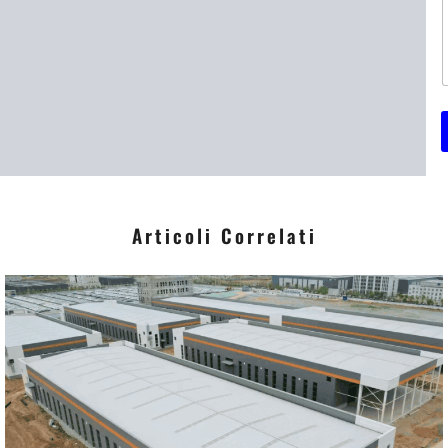
i
*
Articoli Correlati