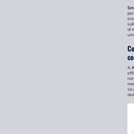
Sma
per
ess
sul
al 
um
Co
co
A
A
eff
nor
man
sic
aiu