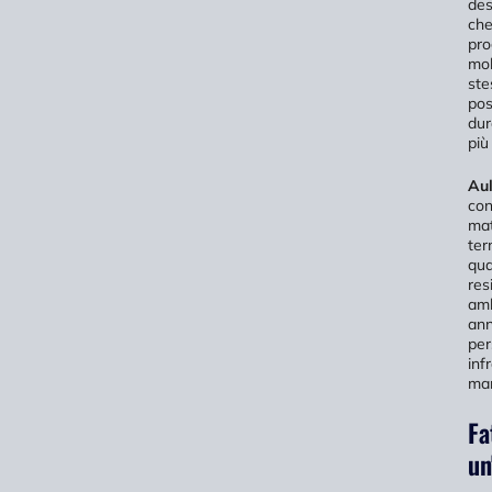
des
che
pro
mob
ste
pos
dur
più
Aul
con
mat
ter
qua
res
amb
ann
per
inf
man
Fa
un