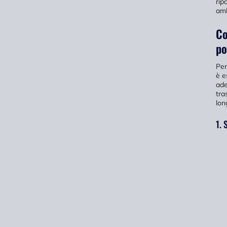
rip
amb
Co
po
Per
è e
ade
tra
lon
1. 