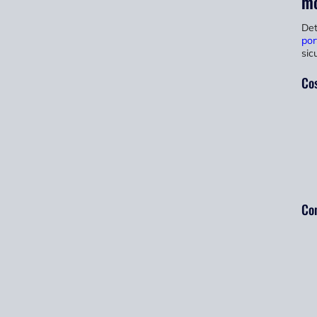
mo
Det
por
sic
Cos
Con