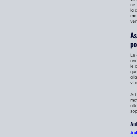
ne 
la 
mob
ven
As
po
Le 
ann
le 
que
all
vit
Ad 
mat
alt
sop
Aul
Aul