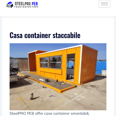
Vai
al
contenuto
Casa container staccabile
SteelPRO PEB offre case container smontabili,