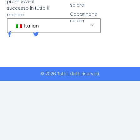
promuove il
solare
successo in tutto il
Capannone
mondo.
solare
Italian
F
C
a
i
c
n
e
g
b
u
o
e
o
t
k
t
© 2026 Tutti i diritti riservati.
-
i
f
o