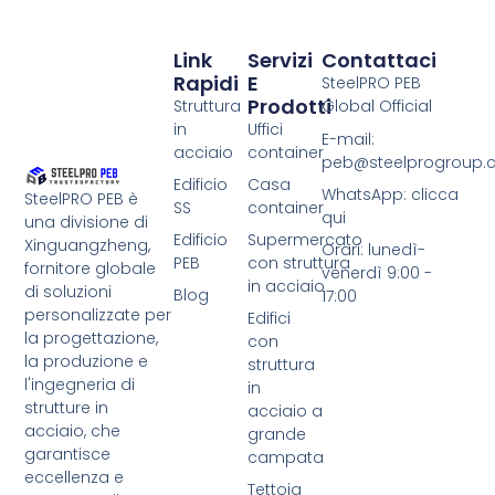
Link
Servizi
Contattaci
Rapidi
E
SteelPRO PEB
Prodotti
Struttura
Global Official
in
Uffici
E-mail:
acciaio
container
peb@steelprogroup
Edificio
Casa
WhatsApp: clicca
SteelPRO PEB è
SS
container
qui
una divisione di
Edificio
Supermercato
Xinguangzheng,
Orari: lunedì-
PEB
con struttura
fornitore globale
venerdì 9:00 -
in acciaio
di soluzioni
Blog
17:00
personalizzate per
Edifici
la progettazione,
con
la produzione e
struttura
l'ingegneria di
in
strutture in
acciaio a
acciaio, che
grande
garantisce
campata
eccellenza e
Tettoia