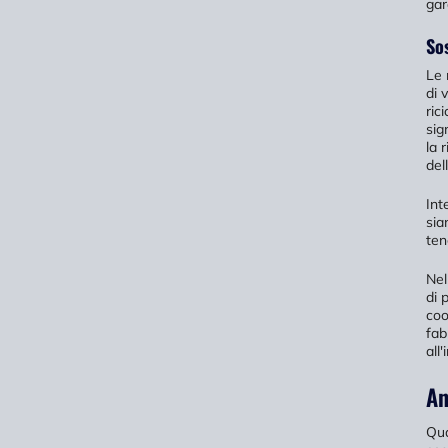
gar
Sos
Le 
di 
ric
sig
la r
del
Int
sia
ten
Nel
di 
coo
fab
all'
An
Qua