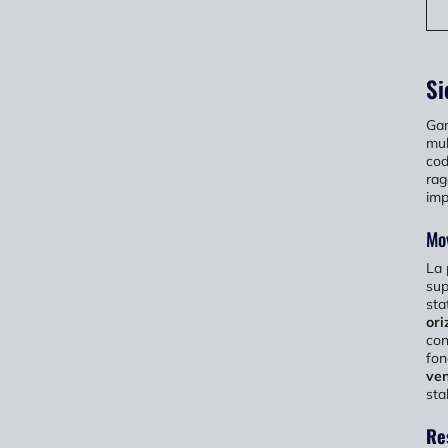
Si
Gar
mul
cod
rag
impl
Mov
La 
sup
sta
ori
con
fon
ven
sta
Re