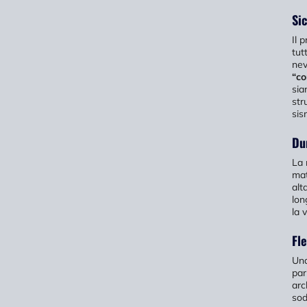
Si
Il 
tut
nev
“co
sia
str
sis
Du
La 
mat
alt
lon
la v
Fle
Una
par
arc
sod