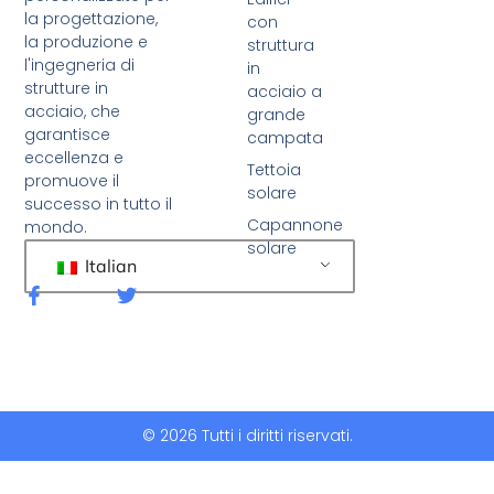
la progettazione,
con
la produzione e
struttura
l'ingegneria di
in
strutture in
acciaio a
acciaio, che
grande
garantisce
campata
eccellenza e
Tettoia
promuove il
solare
successo in tutto il
Capannone
mondo.
solare
Italian
F
C
a
i
c
n
e
g
b
u
o
e
o
t
k
t
© 2026 Tutti i diritti riservati.
-
i
f
o