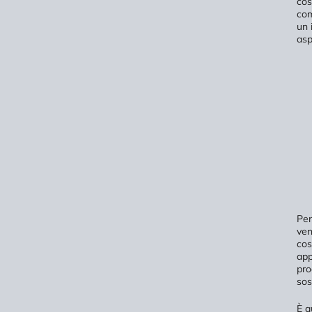
cos
com
un 
asp
Per
ven
cos
app
pro
sos
È q