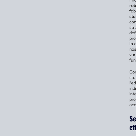
rob
fab
sta
con
str
def
pro
In 
nos
var
fun
Con
sta
l'e
ind
int
pro
occ
Se
ef