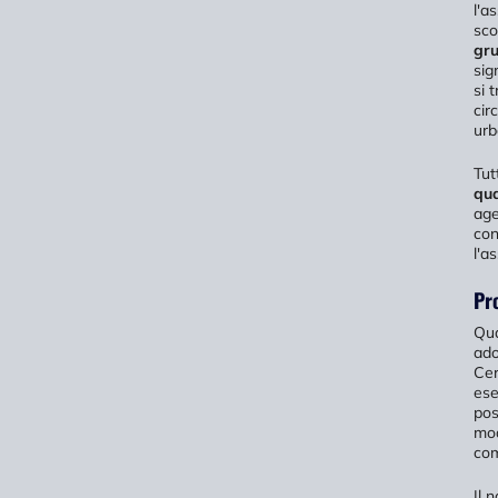
l'a
sco
gr
sig
si 
cir
urb
Tut
qua
age
con
l'a
Pro
Qua
ado
Cer
ese
pos
mod
com
Il 