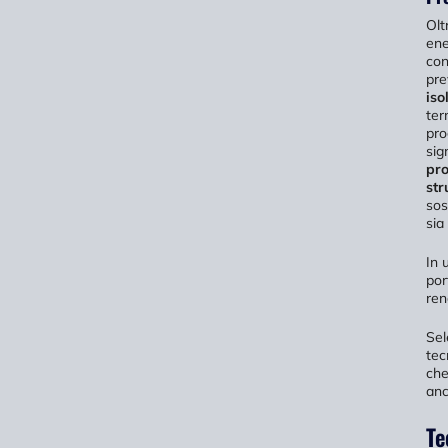
Olt
ene
con
pre
iso
ter
pro
sig
pro
str
sos
sia
In 
por
ren
Sel
tec
che
anc
Te