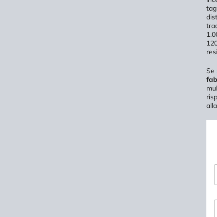
tag
dis
tra
1.0
120
res
Se 
fab
mul
ris
all
*