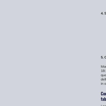
4. 
5. 
Man
18:
que
del
in 
Con
fab
I n