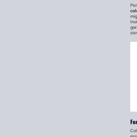
Pe
col
mig
Ino
gar
sis
Fo
Col
ess