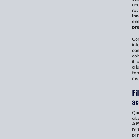
ada
res
inn
ene
pre
Com
int
con
col
il 
a l
fab
mul
Fi
ac
Qua
alc
AI
l'e
pri