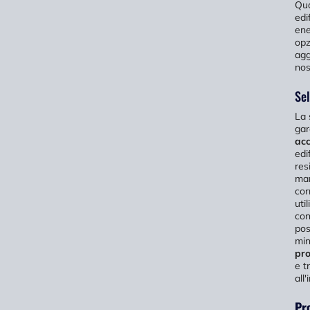
Qua
edi
ene
opz
agg
nos
Sel
La 
gar
acc
edi
res
man
cor
uti
con
pos
min
pro
e t
all'
Pro