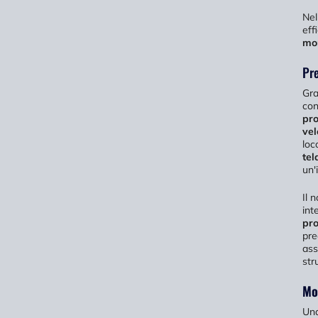
Nel
eff
mon
Pr
Gra
con
pro
vel
loc
tel
un'
Il 
int
pro
pre
ass
str
Mo
Una