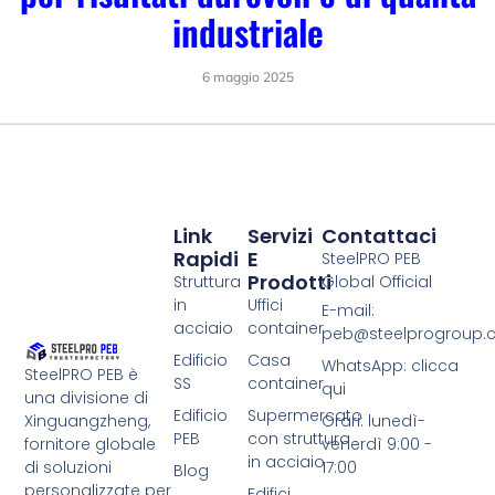
industriale
6 maggio 2025
Link
Servizi
Contattaci
Rapidi
E
SteelPRO PEB
Prodotti
Struttura
Global Official
in
Uffici
E-mail:
acciaio
container
peb@steelprogroup
Edificio
Casa
WhatsApp: clicca
SteelPRO PEB è
SS
container
qui
una divisione di
Edificio
Supermercato
Xinguangzheng,
Orari: lunedì-
PEB
con struttura
fornitore globale
venerdì 9:00 -
in acciaio
di soluzioni
17:00
Blog
personalizzate per
Edifici