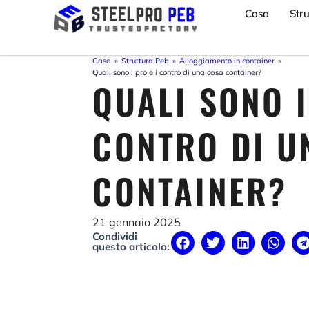
Vai
Casa
Str
al
contenuto
Casa
»
Struttura Peb
»
Alloggiamento in container
»
Quali sono i pro e i contro di una casa container?
QUALI SONO I
CONTRO DI U
CONTAINER?
21 gennaio 2025
Condividi
questo articolo: