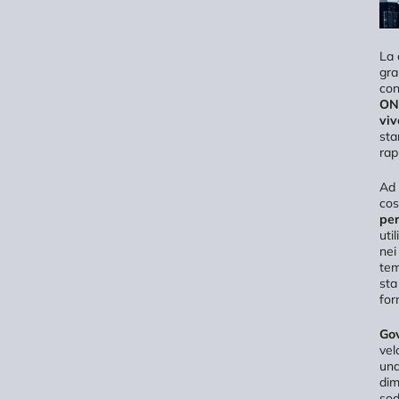
La 
gra
con
ON
viv
sta
rap
Ad 
cos
per
uti
nei
tem
sta
for
Go
vel
una
dim
sod