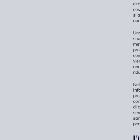
cir
cos
si 
aum
Uno
sua
met
pro
com
vie
anc
rid
Nel
Inf
pro
con
di 
sem
san
per 
L'