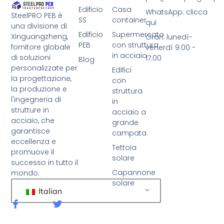
Edificio
Casa
WhatsApp: clicca
SteelPRO PEB è
SS
container
qui
una divisione di
Edificio
Supermercato
Xinguangzheng,
Orari: lunedì-
PEB
con struttura
fornitore globale
venerdì 9:00 -
in acciaio
di soluzioni
17:00
Blog
personalizzate per
Edifici
la progettazione,
con
la produzione e
struttura
l'ingegneria di
in
strutture in
acciaio a
acciaio, che
grande
garantisce
campata
eccellenza e
Tettoia
promuove il
solare
successo in tutto il
Capannone
mondo.
solare
Italian
F
C
a
i
c
n