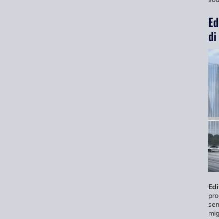
Ed
di
Edi
pro
sem
mig