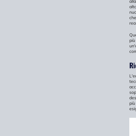
all
alt
nuo
che
rea
Que
più
un'
com
Ri
L'e
tec
acc
sop
des
più
esi