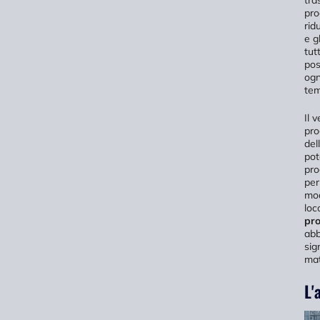
pro
rid
e g
tut
pos
ogn
tem
Il 
pro
del
pot
pro
per
mod
loc
pr
abb
sig
mat
L'