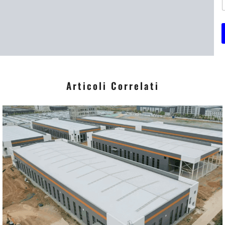
i
*
Articoli Correlati