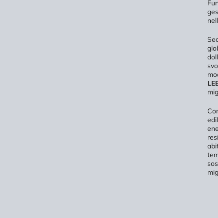
Fun
ges
nel
Se
glo
dol
svo
mod
LE
mig
Com
edi
ene
res
abi
tem
sos
mig