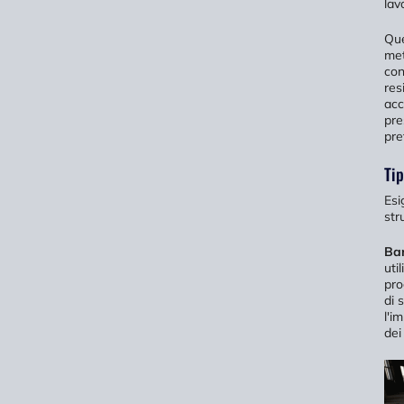
lav
Que
met
con
res
acc
pre
pre
Tip
Esi
str
Bar
uti
pro
di 
l'i
dei