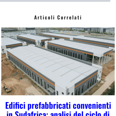
i
*
Articoli Correlati
Edifici prefabbricati convenienti
in Sudafrica: analisi del ciclo di