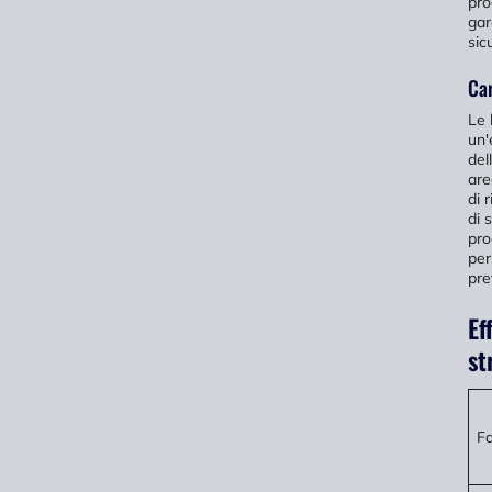
pro
gar
sic
Car
Le 
un'
del
are
di 
di 
pro
per
pre
Ef
st
Fa