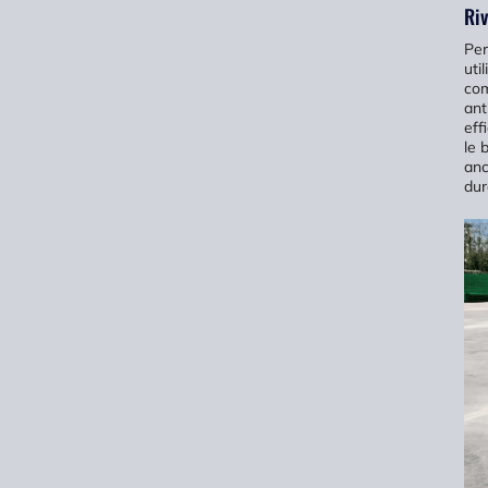
Riv
Per
uti
com
ant
eff
le 
anc
dur