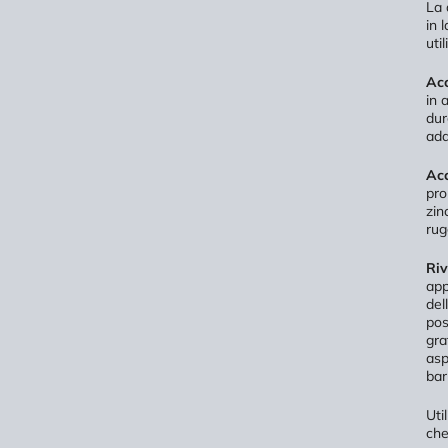
La 
in 
uti
Acc
in 
dur
ada
Acc
pro
zin
rug
Riv
app
del
pos
gra
asp
bar
Uti
che