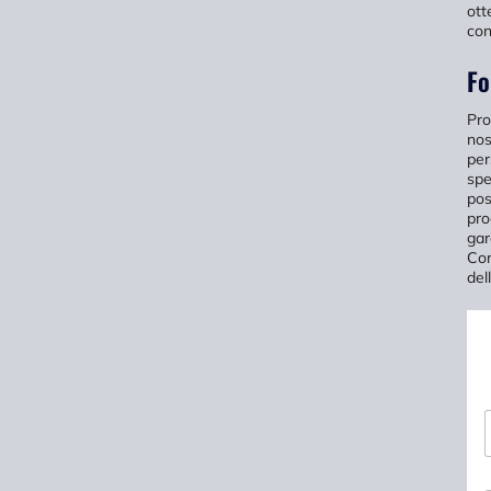
ott
con
Fo
Pro
nos
per
spe
pos
pro
gar
Con
del