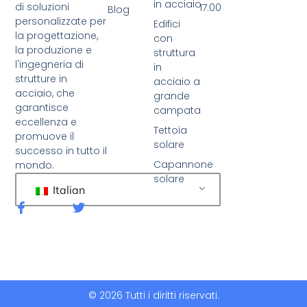
in acciaio
di soluzioni
17:00
Blog
personalizzate per
Edifici
la progettazione,
con
la produzione e
struttura
l'ingegneria di
in
strutture in
acciaio a
acciaio, che
grande
garantisce
campata
eccellenza e
Tettoia
promuove il
solare
successo in tutto il
Capannone
mondo.
solare
Italian
F
C
a
i
c
n
e
g
b
u
o
e
o
t
k
t
© 2026 Tutti i diritti riservati.
-
i