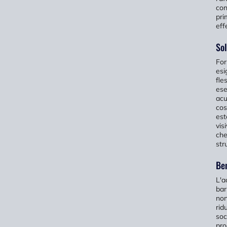
con
pri
eff
Sol
For
esi
fle
ese
acu
cos
est
vis
che
str
Ben
L'a
bar
non
rid
soc
pro