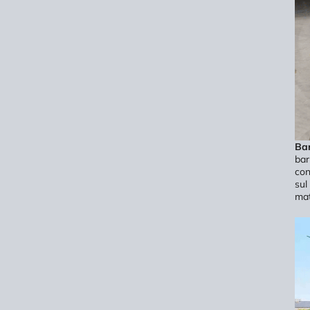
Bar
bar
con
sul
mat