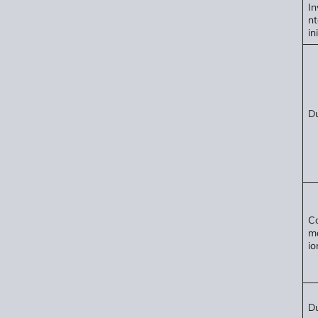
In
nt
in
D
Co
m
io
D