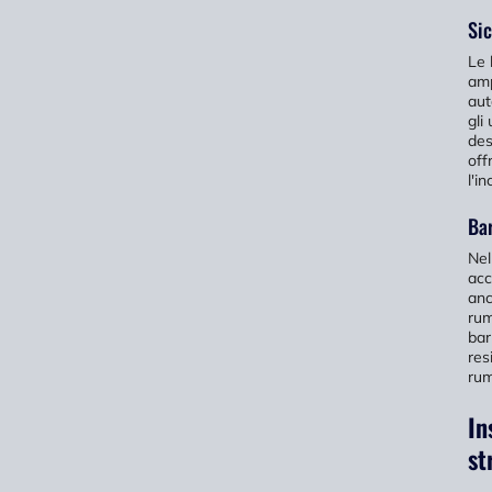
Sic
Le 
amp
aut
gli
des
off
l'i
Bar
Nel
acc
anc
rum
bar
res
rum
In
st