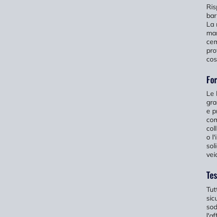
Ris
bar
La 
mar
cem
pro
cos
For
Le 
gra
e p
com
col
o l
sol
vei
Tes
Tut
sic
sod
l'a