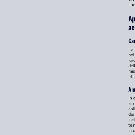
che
Ap
ac
Can
Le 
nei
lav
del
mis
eff
Amb
In 
le 
col
dei
inc
tes
in 