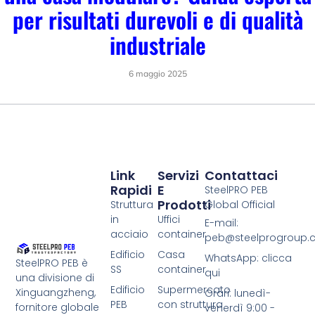
per risultati durevoli e di qualità
industriale
6 maggio 2025
Link
Servizi
Contattaci
Rapidi
E
SteelPRO PEB
Prodotti
Struttura
Global Official
in
Uffici
E-mail:
acciaio
container
peb@steelprogroup
Edificio
Casa
WhatsApp: clicca
SteelPRO PEB è
SS
container
qui
una divisione di
Edificio
Supermercato
Xinguangzheng,
Orari: lunedì-
PEB
con struttura
fornitore globale
venerdì 9:00 -