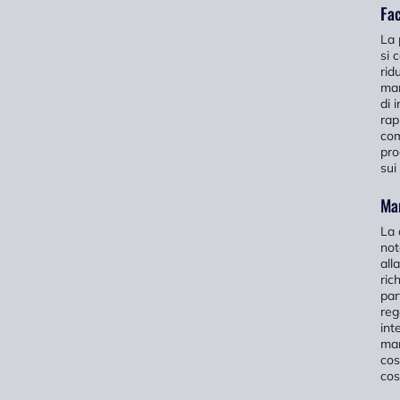
Fac
La 
si 
rid
man
di 
rap
com
pro
sui
Ma
La 
not
all
ric
par
reg
int
man
cos
cos