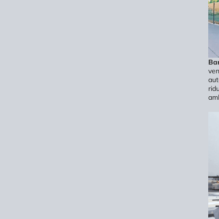
Bar
ven
aut
rid
amb