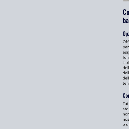
Co
ba
Opz
Off
per
esi
fun
iso
del
del
del
ten
Con
Tut
sta
nor
nos
e u