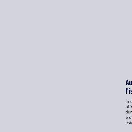
Au
l'
In 
off
dur
è a
esi