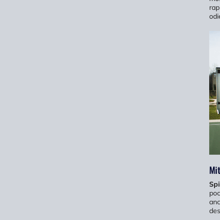
rap
odi
Mit
Sp
poc
anc
des