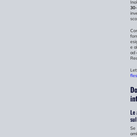
Ino
30
inv
sco
Com
for
esi
e a
ad 
Rea
Let
fle
Do
in
Le 
su
Se 
amb