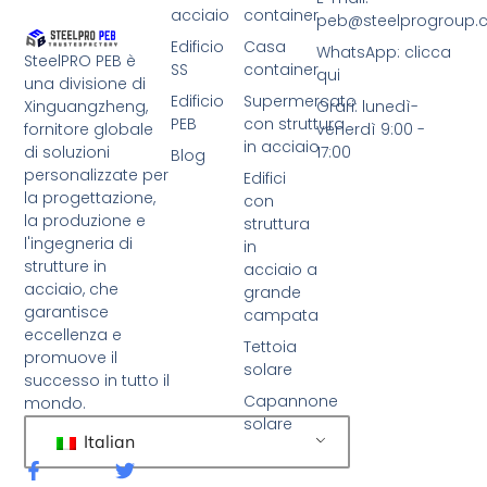
acciaio
container
peb@steelprogroup
Edificio
Casa
WhatsApp: clicca
SteelPRO PEB è
SS
container
qui
una divisione di
Edificio
Supermercato
Xinguangzheng,
Orari: lunedì-
PEB
con struttura
fornitore globale
venerdì 9:00 -
in acciaio
di soluzioni
17:00
Blog
personalizzate per
Edifici
la progettazione,
con
la produzione e
struttura
l'ingegneria di
in
strutture in
acciaio a
acciaio, che
grande
garantisce
campata
eccellenza e
Tettoia
promuove il
solare
successo in tutto il
Capannone
mondo.
solare
Italian
F
C