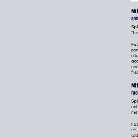
Mit
sos
Spi
"te
Fat
per
alt
acc
ann
fre
Mit
me
Sp
abb
met
Fat
res
tet