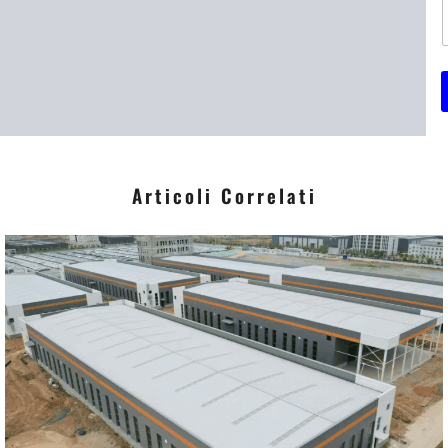
i
*
Articoli Correlati