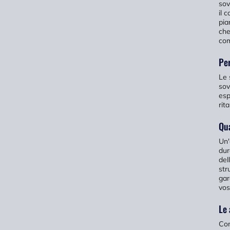
sov
il 
pia
che
com
Per
Le 
sov
esp
rit
Qua
Un'
dur
del
str
gar
vos
Le 
Com