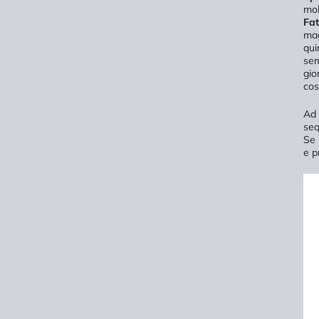
mob
Fat
mag
qui
sem
gio
cos
Ad 
seq
Se 
e p