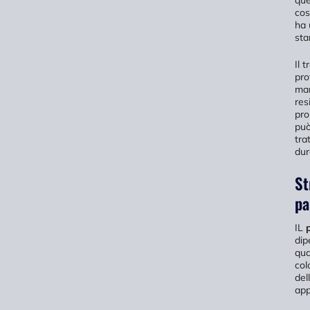
cos
ha 
sta
Il 
pro
mar
res
pro
può
tra
dur
St
pa
IL
dip
qua
col
del
app