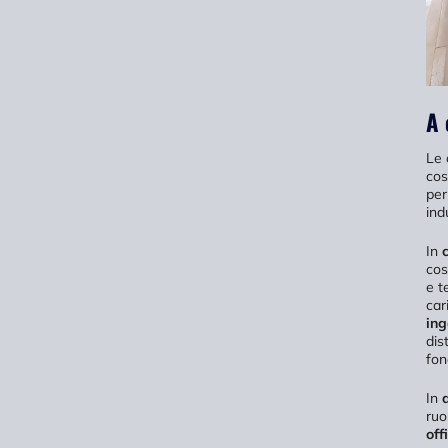
A 
Le 
cos
per
ind
In
cos
e t
car
ing
dis
fon
In
ruo
off