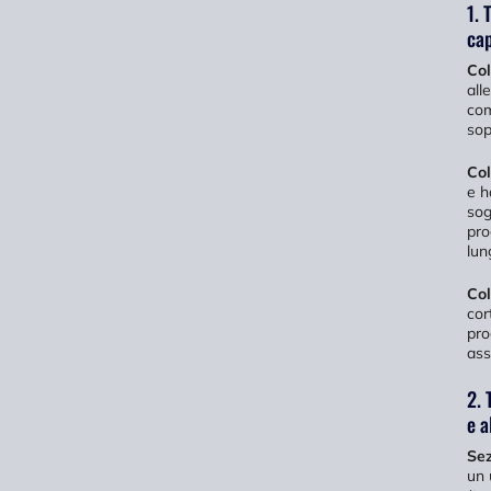
1. 
cap
Col
all
com
sop
Col
e h
sog
pro
lun
Col
cor
pro
ass
2. 
e a
Sez
un 