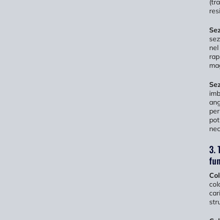
(tr
res
Sez
sez
nel
rap
mag
Sez
imb
ang
per
pot
nec
3. 
fu
Col
col
car
str