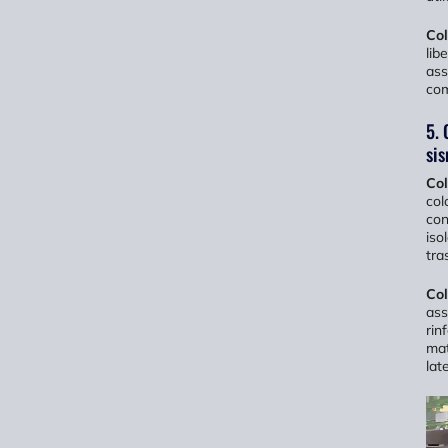
Col
lib
ass
com
5. 
si
Col
col
con
iso
tra
Col
ass
rin
mat
lat