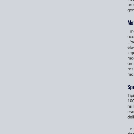
pro
gar
Mat
I m
acc
L'a
ele
leg
mag
amb
res
mar
Spe
Tip
100
mil
esa
dell
Le 
rip