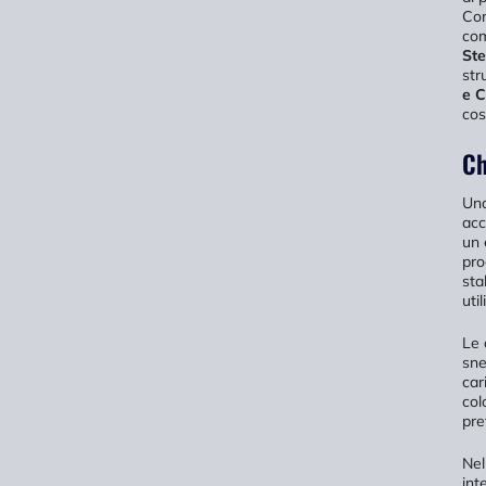
Com
com
St
str
e 
cos
Ch
Una
acc
un 
pro
sta
uti
Le 
sne
car
col
pre
Nel
int