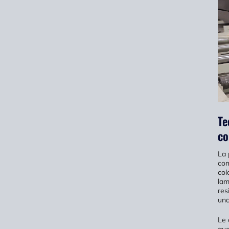
Te
co
La 
com
col
lam
res
una
Le 
que