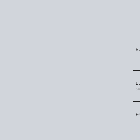
Ba
Ba
su
Pe