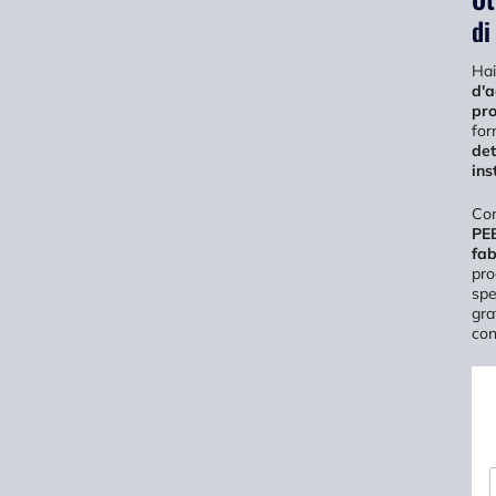
di
Hai
d'a
pro
for
det
ins
Com
PE
fab
pro
spe
gra
con