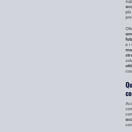
sup
acc
più
pre
Olt
amp
fab
e i
mag
str
sol
ott
cos
Qu
co
Acc
com
con
acc
cor