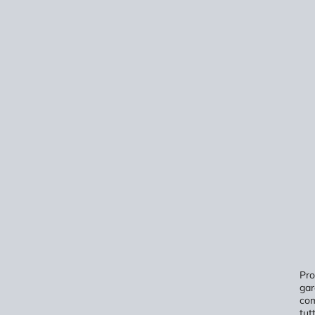
Pro
gar
com
tutt