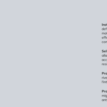
Ins
def
mat
eff
con
Sel
all
acc
res
Pro
riv
l'i
Pro
mig
ant