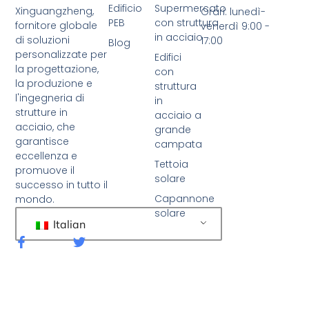
Edificio
Supermercato
Xinguangzheng,
Orari: lunedì-
PEB
con struttura
fornitore globale
venerdì 9:00 -
in acciaio
di soluzioni
17:00
Blog
personalizzate per
Edifici
la progettazione,
con
la produzione e
struttura
l'ingegneria di
in
strutture in
acciaio a
acciaio, che
grande
garantisce
campata
eccellenza e
Tettoia
promuove il
solare
successo in tutto il
Capannone
mondo.
solare
Italian
F
C
a
i
c
n
e
g
b
u
o
e