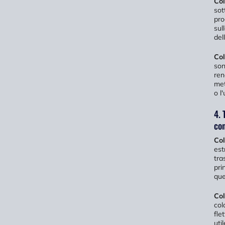
Col
sot
pro
sul
dell
Col
son
ren
met
o l'
4. 
con
Col
est
tra
pri
que
Col
col
fle
uti