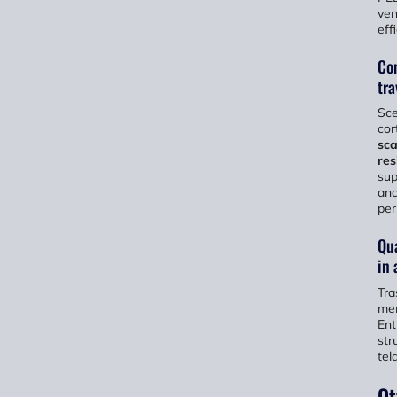
ven
eff
Com
tra
Sce
cor
sca
res
sup
anc
per
Qua
in 
Tra
men
Ent
str
tela
Ot