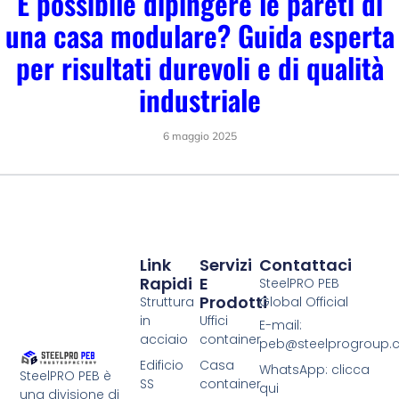
È possibile dipingere le pareti di
una casa modulare? Guida esperta
per risultati durevoli e di qualità
industriale
6 maggio 2025
Link
Servizi
Contattaci
Rapidi
E
SteelPRO PEB
Prodotti
Struttura
Global Official
in
Uffici
E-mail:
acciaio
container
peb@steelprogroup
Edificio
Casa
WhatsApp: clicca
SteelPRO PEB è
SS
container
qui
una divisione di