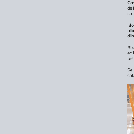
Cos
del
sta
Ido
all
dil
Ris
edi
pre
Se 
col