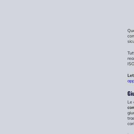
Que
con
sic
Tut
rea
ISO
Let
app
Gi
Le 
com
giu
tra
car