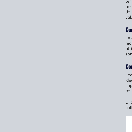
tem
anc
del
val
Co
Le 
mon
uti
son
Co
I c
ide
imp
per
Di 
col