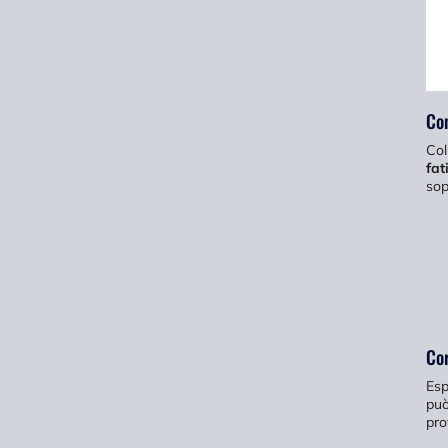
Con
Col
fat
sop
Cor
Esp
può
pro