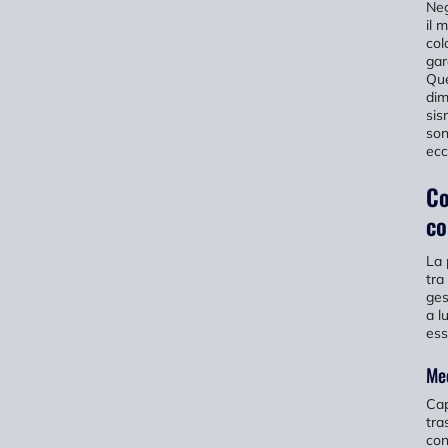
Neg
il 
col
gar
Que
dim
sis
son
ecc
Co
co
La 
tra
ges
a l
ess
Mec
Ca
tra
con