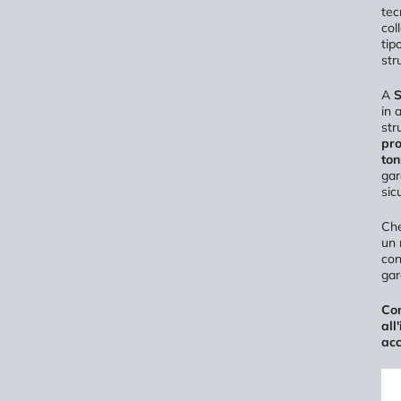
tec
col
tip
str
A
S
in 
str
pro
ton
gar
sic
Che
un 
con
gar
Con
all
acc