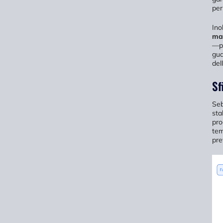
per
Ino
ma
—pu
gua
dell
Sf
Seb
sta
pro
tem
pre