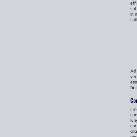
eff
sot
in 
sol
Ad 
ver
ess
l'in
Com
I m
con
lun
cor
all
par