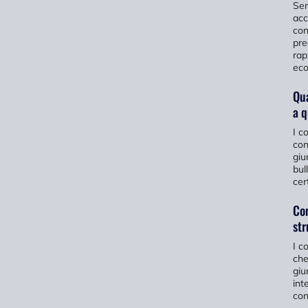
Sem
acc
con
pre
rap
eco
Qua
a q
I c
con
giu
bul
cer
Com
str
I c
che
giu
int
con