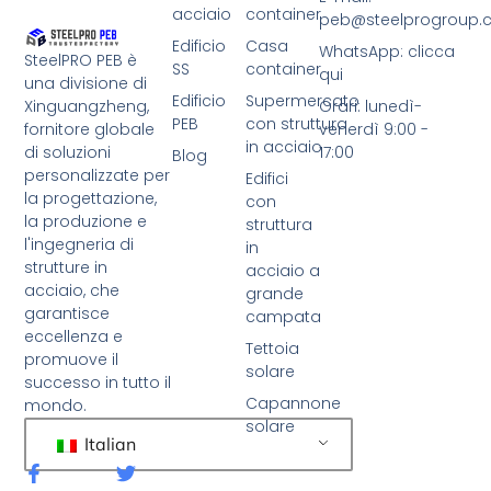
acciaio
container
peb@steelprogroup
Edificio
Casa
WhatsApp: clicca
SteelPRO PEB è
SS
container
qui
una divisione di
Edificio
Supermercato
Xinguangzheng,
Orari: lunedì-
PEB
con struttura
fornitore globale
venerdì 9:00 -
in acciaio
di soluzioni
17:00
Blog
personalizzate per
Edifici
la progettazione,
con
la produzione e
struttura
l'ingegneria di
in
strutture in
acciaio a
acciaio, che
grande
garantisce
campata
eccellenza e
Tettoia
promuove il
solare
successo in tutto il
Capannone
mondo.
solare
Italian
F
C