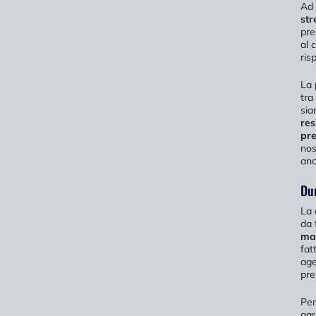
Ad 
str
pre
al 
ris
La 
tra
sia
res
pre
nos
anc
Du
La 
da 
ma
fat
age
pre
Per
gar