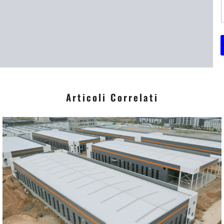
i
*
Articoli Correlati