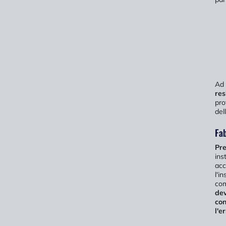
Ad 
res
pro
del
Fab
Pre
ins
acc
l'i
com
dev
con
l'e