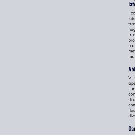
lat
I c
lat
tra
neg
tra
pro
a q
met
man
Abi
Vi 
ape
con
con
di 
com
fle
div
Gar