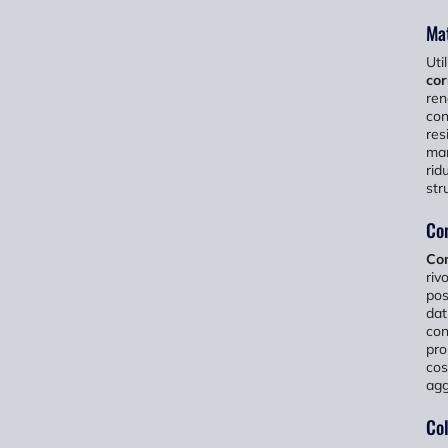
Mat
Uti
cor
ren
con
res
man
rid
str
Con
Con
riv
pos
dat
co
pro
cos
agg
Col