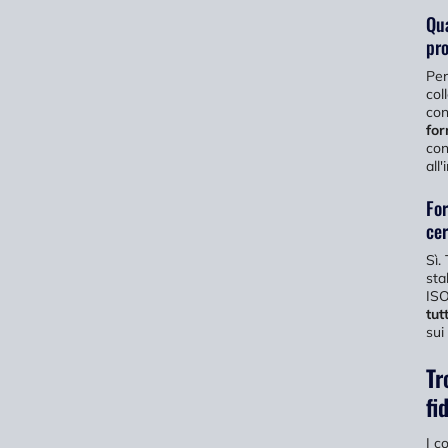
Qua
pro
Per
col
con
for
con
all
For
cer
Sì.
sta
ISO
tut
sui 
Tr
fi
I c