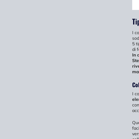
Ti
I c
sod
5 t
di 
In 
Ste
riv
mag
Co
I c
ele
con
acc
Que
fac
ver