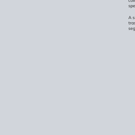
col
spe
A s
tra
seg