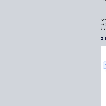
Pr
Sce
ris
è e
3. 