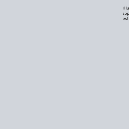
Il 
sop
est