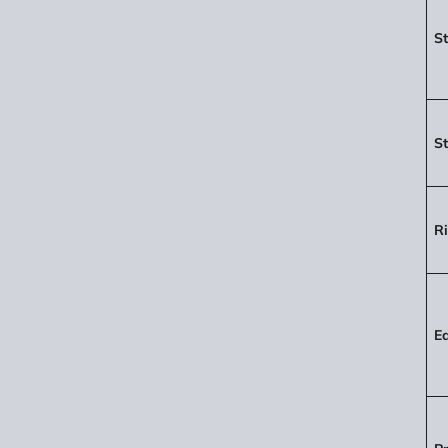
St
St
Ri
Ed