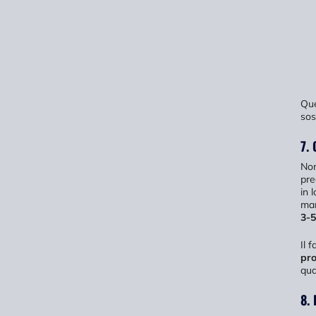
Que
sos
7.
No
pre
in 
man
3-5
Il 
pro
qua
8. 