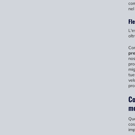
com
nel
Fle
L'e
olt
Co
pre
nos
pro
mig
tue
vel
pro
Co
mo
Qua
cos
imp