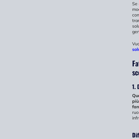
Se 
mod
con
tra
sol
gen
Vuo
sol
Fa
sc
1.
Qua
più
fan
ruo
inf
Dif