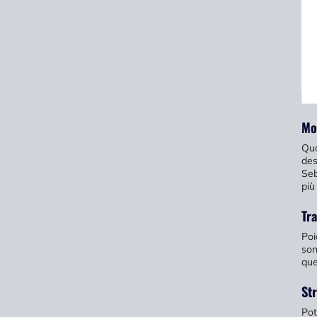
Mo
Qua
des
Seb
più
Tra
Poi
son
que
Str
Pot