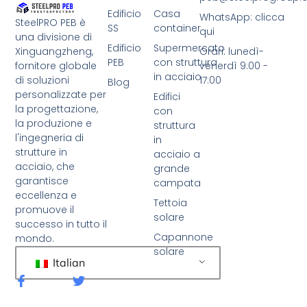
Edificio
Casa
WhatsApp: clicca
SteelPRO PEB è
SS
container
qui
una divisione di
Edificio
Supermercato
Xinguangzheng,
Orari: lunedì-
PEB
con struttura
fornitore globale
venerdì 9:00 -
in acciaio
di soluzioni
17:00
Blog
personalizzate per
Edifici
la progettazione,
con
la produzione e
struttura
l'ingegneria di
in
strutture in
acciaio a
acciaio, che
grande
garantisce
campata
eccellenza e
Tettoia
promuove il
solare
successo in tutto il
Capannone
mondo.
solare
Italian
F
C
a
i
c
n