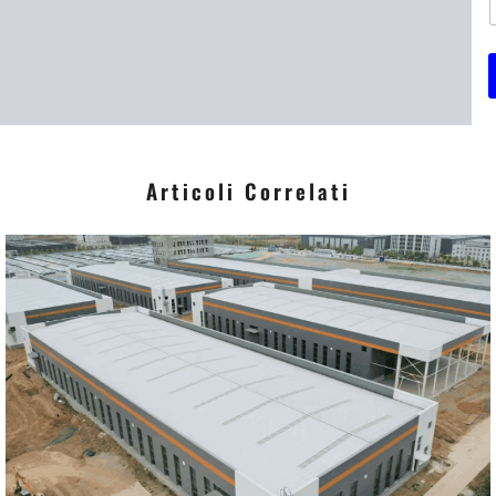
i
*
Articoli Correlati