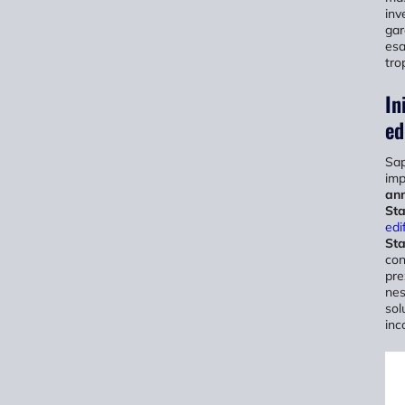
inv
gar
esa
tro
In
ed
Sa
imp
ann
Sta
edi
Sta
con
pre
nes
sol
inc