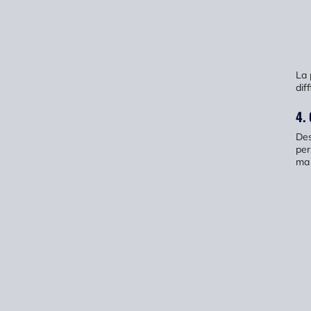
La 
dif
4.
Des
per
ma 