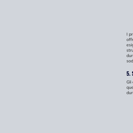
I p
off
esi
str
dur
sod
5.
Gli
que
dur