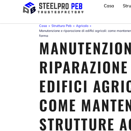
Vai
Casa
Str
al
contenuto
Casa
»
Struttura Peb
»
Agricolo
»
Manutenzione e riparazione di edifici agricoli: come mantenere
forma
MANUTENZION
RIPARAZIONE
EDIFICI AGRI
COME MANTEN
STRUTTURE A