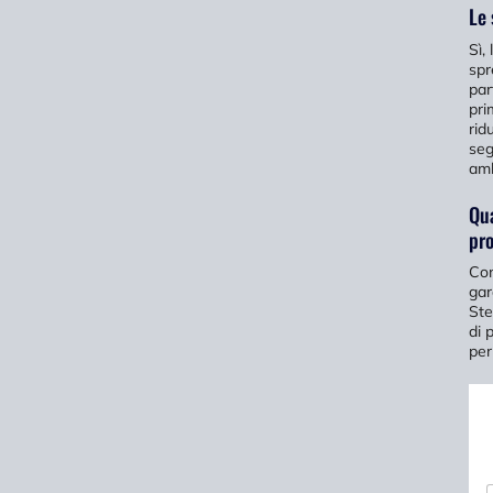
Le 
Sì,
spr
par
pri
rid
se
amb
Qua
pro
Con
gar
Ste
di 
per