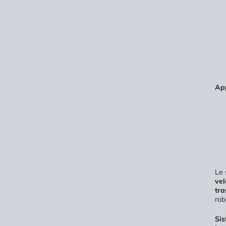
App
Le 
vel
tra
rob
Sis