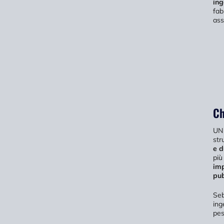
ing
fab
ass
Ch
U
str
e d
più
imp
pub
Seb
ing
pes