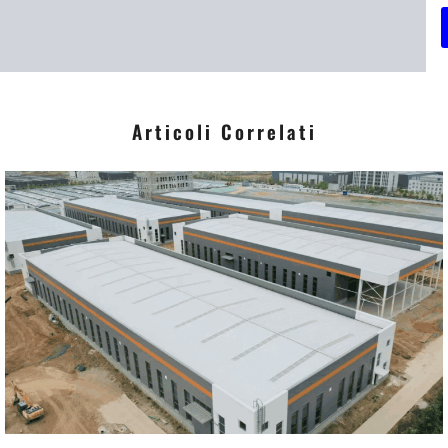
i
*
Articoli Correlati