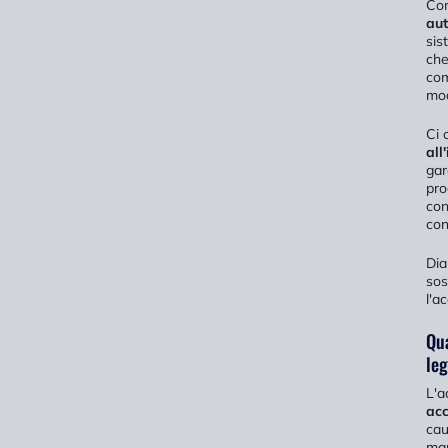
Con
aut
sis
che
co
mod
Ci 
all
gar
pro
con
con
Dia
sos
l'ac
Qua
leg
L'a
acc
cau
man