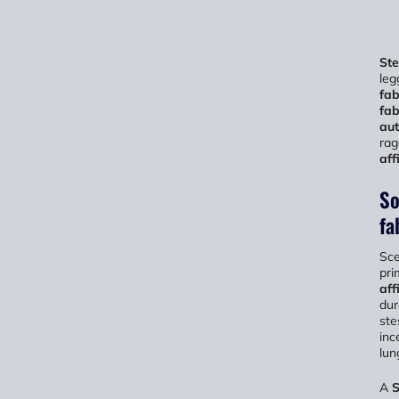
St
leg
fab
fab
aut
rag
aff
So
fa
Sce
pri
aff
dur
ste
inc
lun
A
S