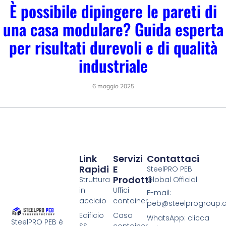
È possibile dipingere le pareti di
una casa modulare? Guida esperta
per risultati durevoli e di qualità
industriale
6 maggio 2025
Link
Servizi
Contattaci
Rapidi
E
SteelPRO PEB
Prodotti
Struttura
Global Official
in
Uffici
E-mail:
acciaio
container
peb@steelprogroup
Edificio
Casa
WhatsApp: clicca
SteelPRO PEB è