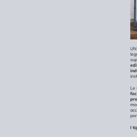
U
leg
sup
edi
ind
ins
Le 
fac
pre
mod
acc
por
I t