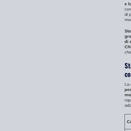
e l
cor
di 
mo
Ste
gra
di 
CN
che
St
co
La 
pe
mat
rap
ada
Ca