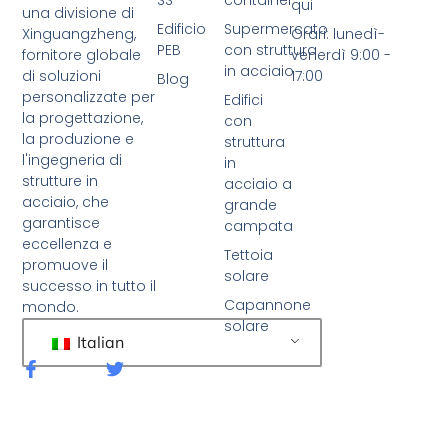
SS
container
qui
una divisione di
Edificio
Supermercato
Xinguangzheng,
Orari: lunedì-
PEB
con struttura
fornitore globale
venerdì 9:00 -
in acciaio
di soluzioni
17:00
Blog
personalizzate per
Edifici
la progettazione,
con
la produzione e
struttura
l'ingegneria di
in
strutture in
acciaio a
acciaio, che
grande
garantisce
campata
eccellenza e
Tettoia
promuove il
solare
successo in tutto il
Capannone
mondo.
solare
Italian
F
C
a
i
c
n
e
g
b
u