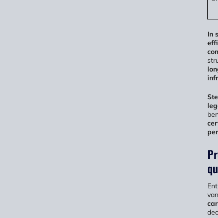
In 
eff
co
str
lon
inf
Ste
leg
ben
cer
per
Pr
qu
En
van
car
dec