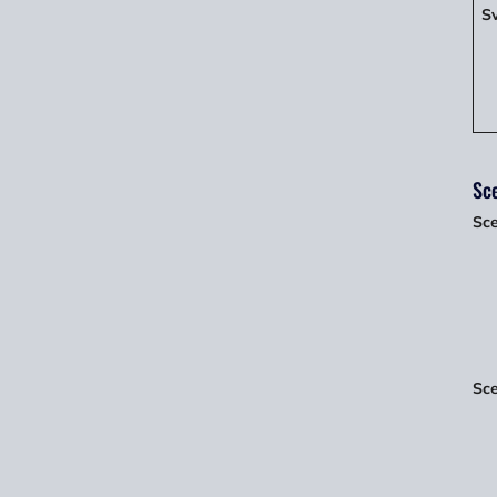
S
Sce
Sce
Sce