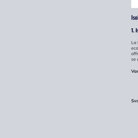
Iso
1. 
La 
eco
off
se 
Va
Sv