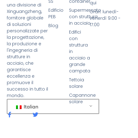
SS
container
qui
una divisione di
Edificio
Supermercato
Xinguangzheng,
Orari: lunedì-
PEB
con struttura
fornitore globale
venerdì 9:00 -
in acciaio
di soluzioni
17:00
Blog
personalizzate per
Edifici
la progettazione,
con
la produzione e
struttura
l'ingegneria di
in
strutture in
acciaio a
acciaio, che
grande
garantisce
campata
eccellenza e
Tettoia
promuove il
solare
successo in tutto il
Capannone
mondo.
solare
Italian
F
C
a
i
c
n
e
g
b
u