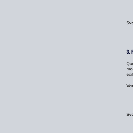
Sv
3. 
Que
mod
edi
Va
Sv