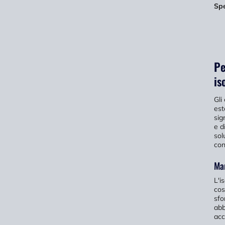
Sp
Pe
is
Gli
est
sig
e d
sol
con
Man
L'i
cos
sfo
abb
acc