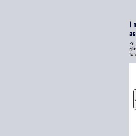
I 
ac
Per
giu
fo