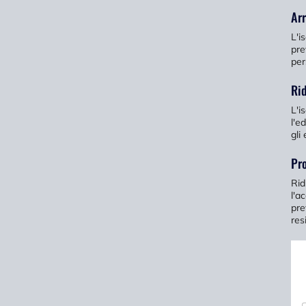
Arr
L'i
pre
per
Ri
L'i
l'e
gli 
Pro
Rid
l'a
pre
res