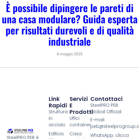
È possibile dipingere le pareti di
una casa modulare? Guida esperta
per risultati durevoli e di qualità
industriale
6 maggio 2025
Link
Servizi
Contattaci
Rapidi
E
SteelPRO PEB
Prodotti
Struttura
Global Official
in
Uffici
E-mail:
acciaio
container
peb@steelprogroup
Edificio
Casa
WhatsApp: clicca
SteelPRO PEB è