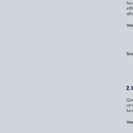
fes
eff
all'
Va
Sv
2. 
Que
un'
luc
Va