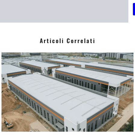
i
*
Articoli Correlati