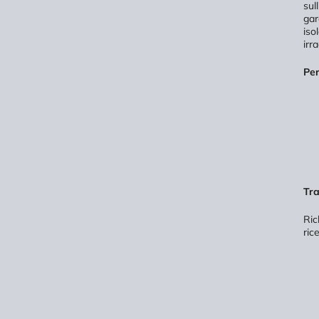
sul
gar
iso
irr
Per
Tra
Ric
ric