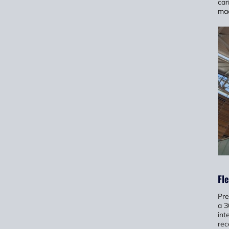
car
mac
Fle
Pre
a 3
int
rec