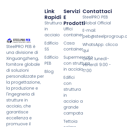
Link
Servizi
Contattaci
Rapidi
E
SteelPRO PEB
Prodotti
Struttura
Global Official
in
Uffici
E-mail:
acciaio
container
peb@steelprogroup
Edificio
Casa
WhatsApp: clicca
SteelPRO PEB è
SS
container
qui
una divisione di
Edificio
Supermercato
Xinguangzheng,
Orari: lunedì-
PEB
con struttura
fornitore globale
venerdì 9:00 -
in acciaio
di soluzioni
17:00
Blog
personalizzate per
Edifici
la progettazione,
con
la produzione e
struttura
l'ingegneria di
in
strutture in
acciaio a
acciaio, che
grande
garantisce
campata
eccellenza e
Tettoia
promuove il