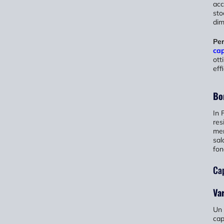
acc
sto
dim
Per
cap
ott
eff
Bo
In 
res
men
sal
fon
Cap
Var
Un 
cap