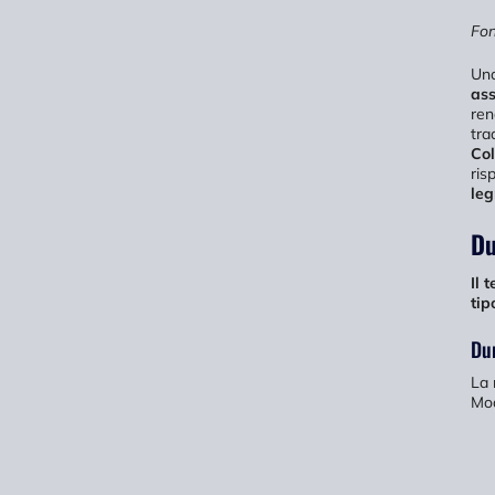
Fon
Un
ass
ren
tra
Col
ris
leg
Du
Il 
tip
Dur
La 
Mo