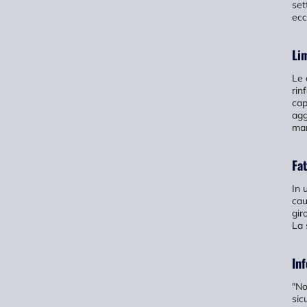
set
ecc
Lim
Le 
rin
cap
agg
man
Fat
In 
cau
gir
La 
In
"No
sic