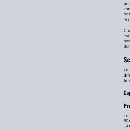
pre
con
bas
res
Che
est
per
dur
Sc
La 
dif
te
Cap
Pr
Le 
50.
14.