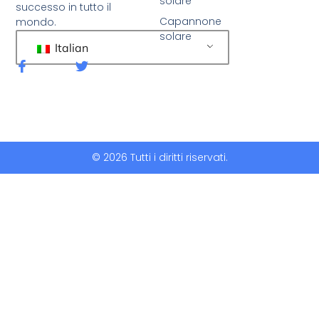
solare
successo in tutto il
Capannone
mondo.
solare
Italian
F
C
a
i
c
n
e
g
b
u
o
e
o
t
k
t
© 2026 Tutti i diritti riservati.
-
i
f
o