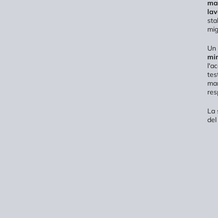
mag
la
sta
mig
Un 
min
l'a
tes
man
res
La 
del