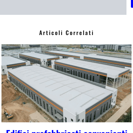
i
*
Articoli Correlati