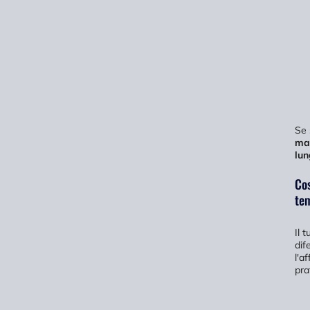
Se 
ma
lun
Cos
te
Il 
dif
l'a
prat