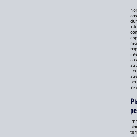
Non
cos
dur
int
con
esp
mat
rap
int
cos
str
una
str
per
inv
Pi
pe
Pri
pia
ter