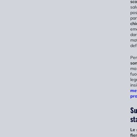
sco
sal
pos
par
chi
eme
dar
mat
def
Pe
son
ma 
fuo
leg
ins
met
pro
Su
st
Le 
fie