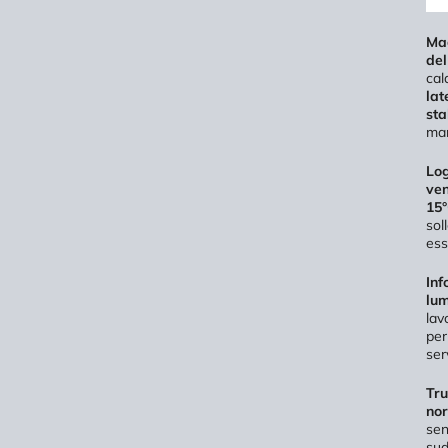
Mag
del
cal
lat
sta
man
Log
ven
15°
sol
ess
Inf
lum
lav
pe
ser
Tru
nor
sen
sud