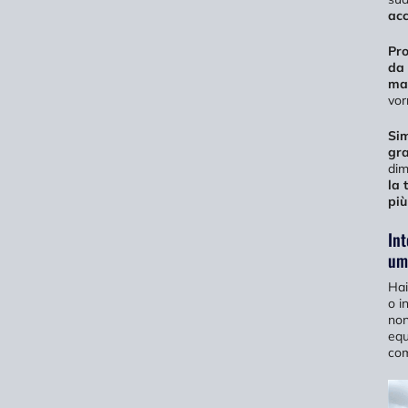
ac
Pro
da 
man
vor
Sim
gra
dim
la 
più
Int
um
Hai
o i
non
equ
com