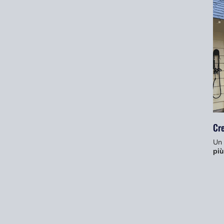
Cre
Un 
più