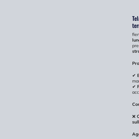
Tel
te
fien
lun
pre
str
Pro
✔
mar
✔
acc
Con
❌
C
sul
Agg