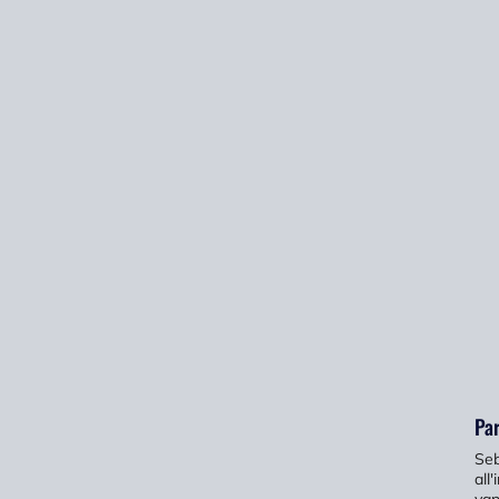
Par
Seb
all