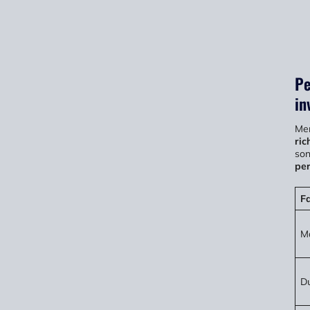
Pe
in
Me
ric
so
per
Fa
M
D