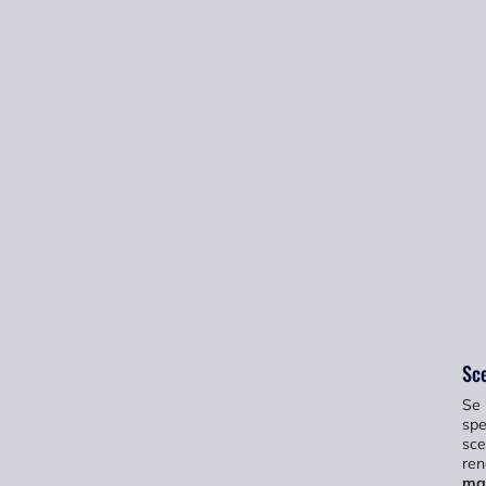
Sce
Se 
spe
sce
ren
ma