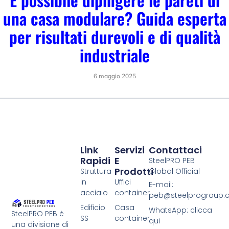
una casa modulare? Guida esperta
per risultati durevoli e di qualità
industriale
6 maggio 2025
Link
Servizi
Contattaci
Rapidi
E
SteelPRO PEB
Prodotti
Struttura
Global Official
in
Uffici
E-mail:
acciaio
container
peb@steelprogroup
Edificio
Casa
WhatsApp: clicca
SteelPRO PEB è
SS
container
qui
una divisione di