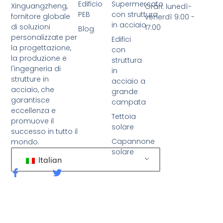
Edificio
Supermercato
Xinguangzheng,
Orari: lunedì-
PEB
con struttura
fornitore globale
venerdì 9:00 -
in acciaio
di soluzioni
17:00
Blog
personalizzate per
Edifici
la progettazione,
con
la produzione e
struttura
l'ingegneria di
in
strutture in
acciaio a
acciaio, che
grande
garantisce
campata
eccellenza e
Tettoia
promuove il
solare
successo in tutto il
Capannone
mondo.
solare
Italian
F
C
a
i
c
n
e
g
b
u
o
e