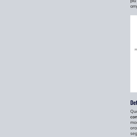
più
amp
Det
Qua
con
mom
ora
seg