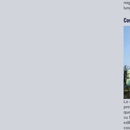
mig
lun
Cos
Le 
pre
que
su 
edi
cos