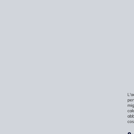
L'a
per
mig
cal
abb
cost