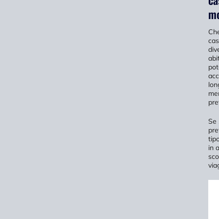
ca
mo
Che
cas
div
abi
pot
acc
lon
mer
pre
Se 
pre
tip
in 
sco
via