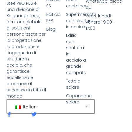
WhatsApp: clicca
SteelPRO PEB è
SS
container
qui
una divisione di
Edificio
Supermercato
Xinguangzheng,
Orari: lunedì-
PEB
con struttura
fornitore globale
venerdì 9:00 -
in acciaio
di soluzioni
17:00
Blog
personalizzate per
Edifici
la progettazione,
con
la produzione e
struttura
l'ingegneria di
in
strutture in
acciaio a
acciaio, che
grande
garantisce
campata
eccellenza e
Tettoia
promuove il
solare
successo in tutto il
Capannone
mondo.
solare
Italian
F
C
a
i
c
n
e
g