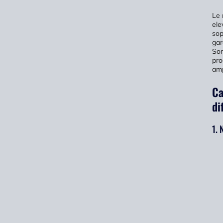
Le 
ele
sop
gar
Son
pro
amp
Ca
di
1. 