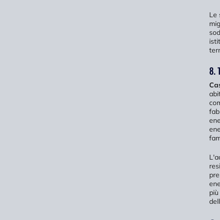
Le 
mig
sod
ist
ter
8. 
Cas
abi
com
fab
ene
ene
fam
L'a
res
pre
ene
più
del