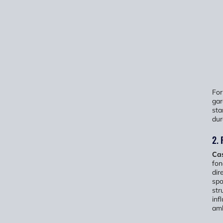
For
gar
sta
dur
2. 
Cas
fon
dir
spo
str
inf
amb