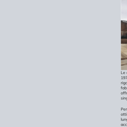
Le 
197
rig
fab
off
sin
Per
ott
lun
acc