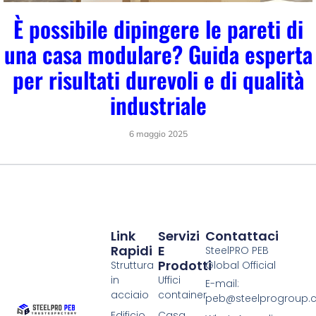
È possibile dipingere le pareti di
una casa modulare? Guida esperta
per risultati durevoli e di qualità
industriale
6 maggio 2025
Link
Servizi
Contattaci
Rapidi
E
SteelPRO PEB
Prodotti
Struttura
Global Official
in
Uffici
E-mail:
acciaio
container
peb@steelprogroup
Edificio
Casa