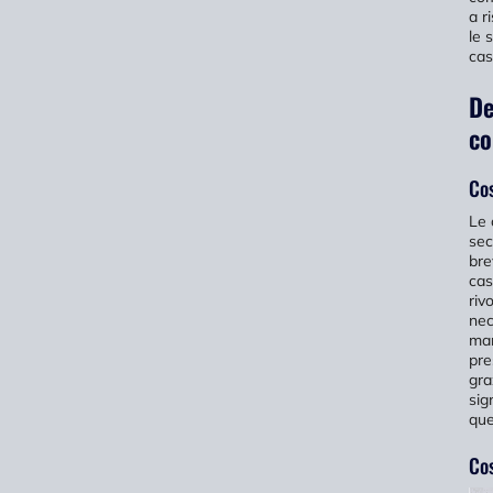
a r
le 
cas
De
co
Cos
Le 
sec
bre
cas
riv
nec
man
pre
gra
sig
que
Cos