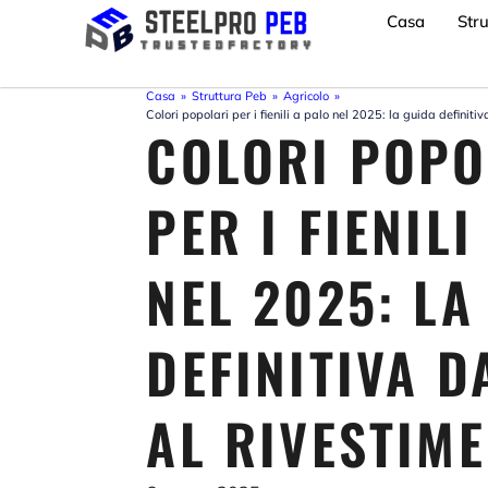
Vai
Casa
Str
al
contenuto
Casa
»
Struttura Peb
»
Agricolo
»
Colori popolari per i fienili a palo nel 2025: la guida definitiv
COLORI POPO
PER I FIENILI
NEL 2025: LA
DEFINITIVA D
AL RIVESTIM