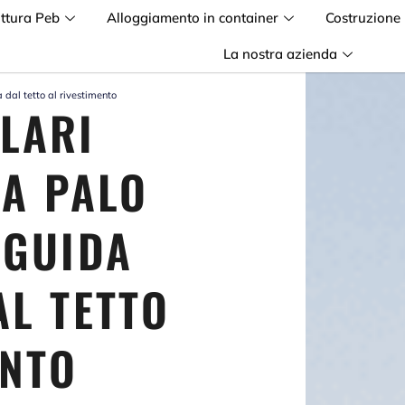
uttura Peb
Alloggiamento in container
Costruzione
La nostra azienda
a dal tetto al rivestimento
LARI
 A PALO
 GUIDA
AL TETTO
ENTO