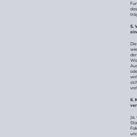
Fun
das
trä
5. 
ein
Die
wie
der
Woc
Aus
ode
ver
sic
vor
6. 
ve
Ja,
Sta
Fak
und