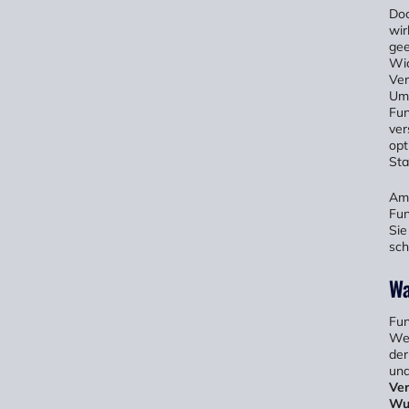
Doc
wir
gee
Wic
Ver
Umw
Fun
ver
opt
Sta
Am 
Fun
Sie
sch
Wa
Fun
Wes
der
und
Ve
Wu