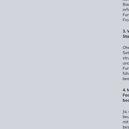
Bau
erf
Fun
Fro
3. 
Sta
Ohn
Set
str
und
Fun
füh
bee
4. 
Fac
be
Ja,
beu
mit
bes