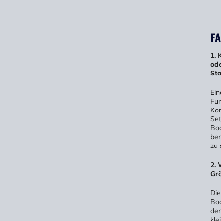
FA
1. 
ode
St
Ein
Fun
Kon
Set
Bod
ben
zu 
2. 
Grö
Die
Bod
der
kle