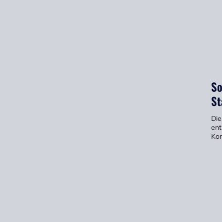
So
St
Die
ent
Kon