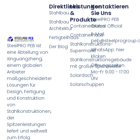
Direktlinks
Leistungen
Kontaktieren
&
Sie Uns
Stahlbau
Produkte
SteelPRO PEB
Stahlbau
Containerbüros
Global Official
Architektur
E-Mail:
Containerhaus
Fertigteilhaus
peb@steelprogroup
Stahlkonstruktions-
SteelPRO PEB ist
Der Blog
WhatsApp: hier
Supermarkt
eine Abteilung von
klicken
Xinguangzheng,
Stahlkonstruktionsgebäude
einem globalen
Öffnungszeiten:
mit großer Spannweite
Anbieter
Mo-Fr 9:00 - 17:00
Solardach
maßgeschneiderter
Uhr
Solarschuppen
Lösungen für
Design, Fertigung
und Konstruktion
von
Stahlkonstruktionen,
der
Spitzenleistungen
liefert und weltweit
zum Erfolg