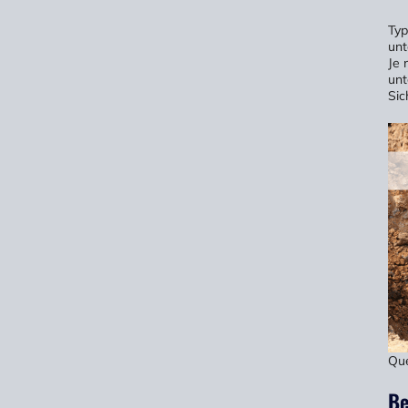
Typ
unt
Je 
unt
Sic
Que
Be