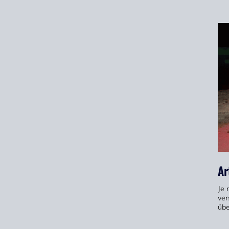
Ar
Je 
ver
übe