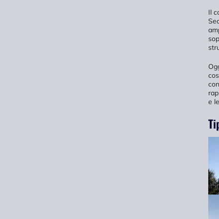
Il 
Sec
amp
sop
str
Ogg
cos
con
rap
e l
Ti