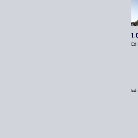
1. 
Edi
Edi