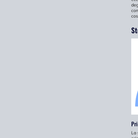
deg
con
cos
St
Pri
La 