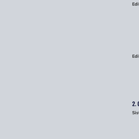
Edi
Edi
2. 
Si