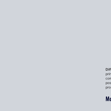
Dif
pri
com
pos
pro
Mo