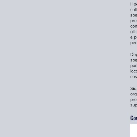
Il 
col
spe
pro
com
all
e p
per
Dop
spe
pan
loc
cos
Sia
org
pro
sup
Cos