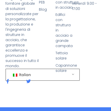
PEB
con struttura
fornitore globale
venerdì 9:00 -
in acciaio
di soluzioni
17:00
Blog
personalizzate per
Edifici
la progettazione,
con
la produzione e
struttura
l'ingegneria di
in
strutture in
acciaio a
acciaio, che
grande
garantisce
campata
eccellenza e
Tettoia
promuove il
solare
successo in tutto il
Capannone
mondo.
solare
Italian
F
C
a
i
c
n
e
g
b
u
o
e
o
t