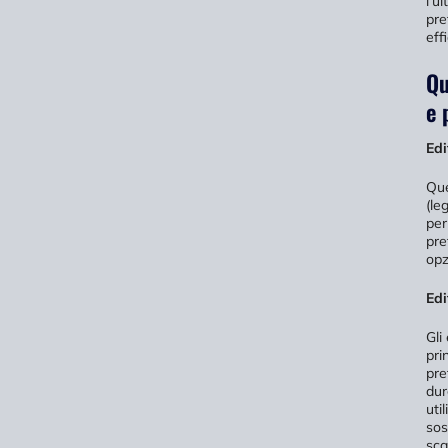
l'u
pre
eff
Qu
e 
Edi
Que
(le
per
pre
opz
Edi
Gli
pri
pre
dur
uti
sos
sca