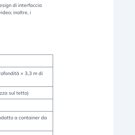
sign di interfaccia
deo; inoltre, i
rofondità × 3,3 m di
zza sul tetto)
adatto a container da