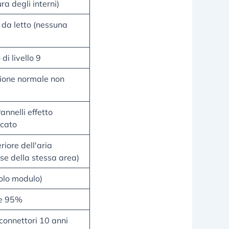
ura degli interni)
 da letto (nessuna
di livello 9
zione normale non
annelli effetto
icato
iore dell'aria
ase della stessa area)
olo modulo)
ile 95%
 connettori 10 anni