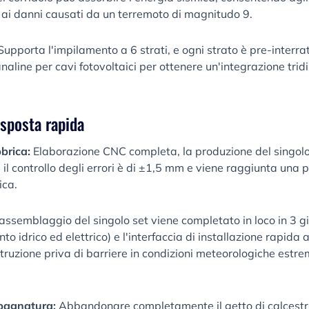
 ai danni causati da un terremoto di magnitudo 9.
upporta l'impilamento a 6 strati, e ogni strato è pre-interra
canaline per cavi fotovoltaici per ottenere un'integrazione tri
isposta rapida
bbrica:
Elaborazione CNC completa, la produzione del singol
 il controllo degli errori è di ±1,5 mm e viene raggiunta una p
ica.
assemblaggio del singolo set viene completato in loco in 3 gio
to idrico ed elettrico) e l'interfaccia di installazione rapid
truzione priva di barriere in condizioni meteorologiche estre
bagnatura:
Abbandonare completamente il getto di calcestr