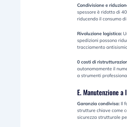
Condivisione e riduzio
spessore è ridotto di 4
riducendo il consumo di
Rivoluzione logistica:
U
spedizioni possono ridur
tracciamento antisismici
0 costi di ristrutturazio
autonomamente il numer
a strumenti professional
E. Manutenzione a 
Garanzia condivisa:
Il 
strutture chiave come co
sicurezza strutturale per