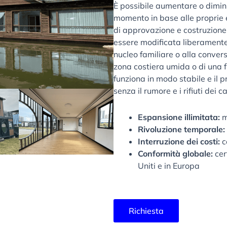
È possibile aumentare o diminui
momento in base alle proprie 
di approvazione e costruzione
essere modificata liberamente
nucleo familiare o alla conver
zona costiera umida o di una
funziona in modo stabile e il p
senza il rumore e i rifiuti dei ca
Espansione illimitata:
m
Rivoluzione temporale:
Interruzione dei costi:
c
Conformità globale:
cer
Uniti e in Europa
Richiesta