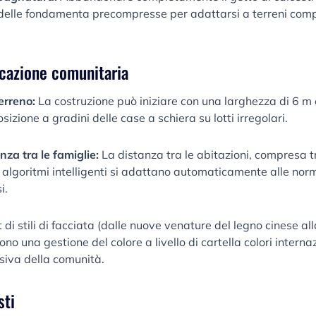
 delle fondamenta precompresse per adattarsi a terreni com
ficazione comunitaria
terreno:
La costruzione può iniziare con una larghezza di 6 m 
izione a gradini delle case a schiera su lotti irregolari.
nza tra le famiglie:
La distanza tra le abitazioni, compresa t
gli algoritmi intelligenti si adattano automaticamente alle no
i.
 di stili di facciata (dalle nuove venature del legno cinese al
cono una gestione del colore a livello di cartella colori intern
isiva della comunità.
sti