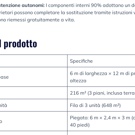
tenzione autonomi:
I componenti interni 90% adottano un de
ietari possono completare la sostituzione tramite istruzioni vi
no riemessi gratuitamente a vita.
l prodotto
Specifiche
6 m di larghezza × 12 m di p
base
altezza
216 m² (3 piani, inclusa terra
nità
Fila di 3 unità (648 m²)
Piegato: 6 m × 2,4 m × 3 m (
o
40 piedi)