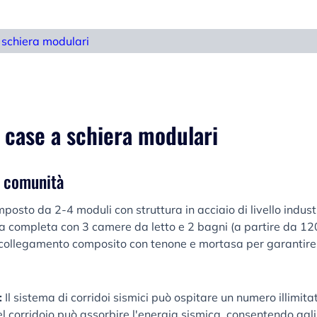
 schiera modulari
e case a schiera modulari
a comunità
osto da 2-4 moduli con struttura in acciaio di livello indust
a completa con 3 camere da letto e 2 bagni (a partire da 1
 collegamento composito con tenone e mortasa per garantire l
:
Il sistema di corridoi sismici può ospitare un numero illimitat
 corridoio può assorbire l'energia sismica, consentendo agli e