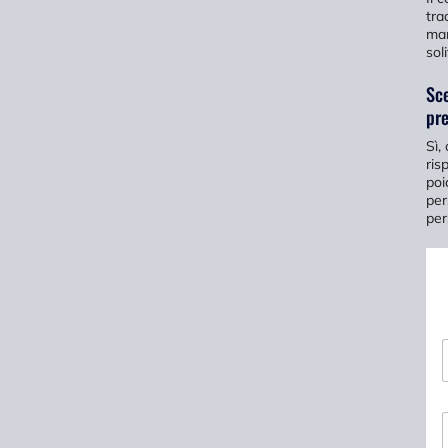
tra
man
sol
Sce
pre
Sì,
ris
poi
per
per
*