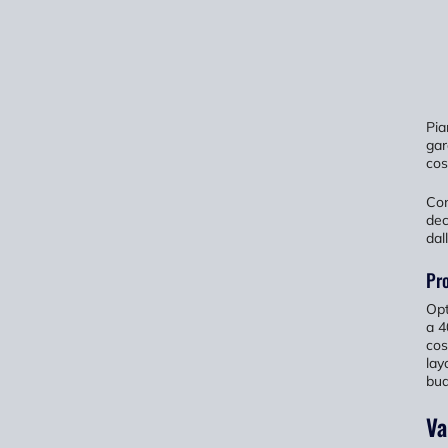
Pia
gar
cos
Con
dec
dall
Pro
Opt
a 4
cos
lay
bud
Va