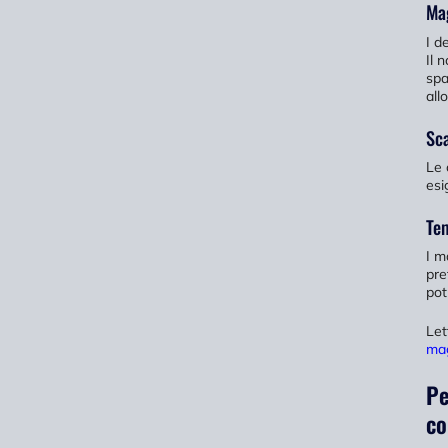
Mag
I d
Il 
spa
all
Sca
Le 
esi
Tem
I m
pre
pot
Let
mag
Pe
co