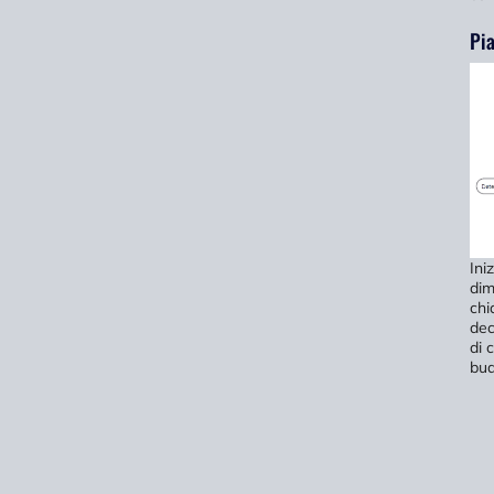
Pia
Ini
dim
chi
dec
di 
bud