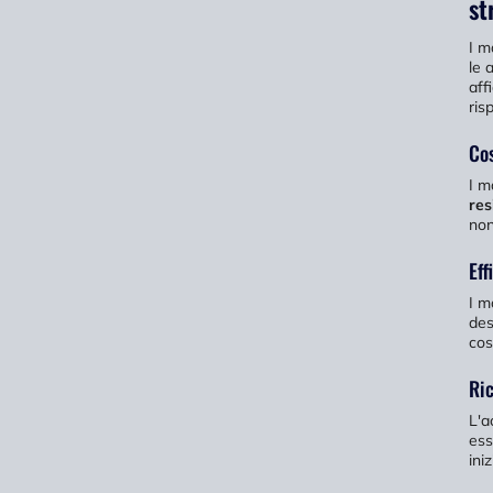
st
I m
le 
aff
ris
Cos
I m
res
non
Eff
I m
des
cos
Ric
L'a
ess
ini