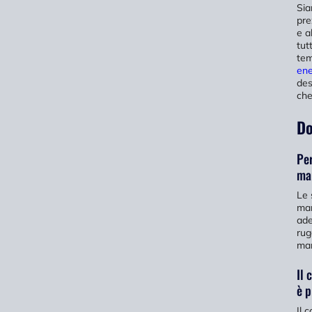
Sia
pre
e a
tut
tem
ene
des
che
Do
Per
ma
Le 
man
ade
rug
man
Il 
è p
Il 