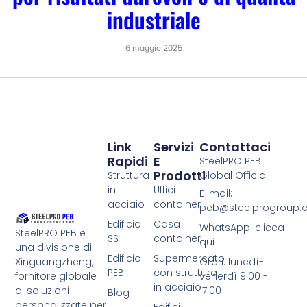
industriale
6 maggio 2025
Link
Servizi
Contattaci
Rapidi
E
SteelPRO PEB
Prodotti
Struttura
Global Official
in
Uffici
E-mail:
acciaio
container
peb@steelprogroup
Edificio
Casa
WhatsApp: clicca
SteelPRO PEB è
SS
container
qui
una divisione di
Edificio
Supermercato
Xinguangzheng,
Orari: lunedì-
PEB
con struttura
fornitore globale
venerdì 9:00 -
in acciaio
di soluzioni
17:00
Blog
personalizzate per
Edifici