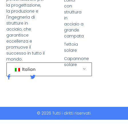
la progettazione,
con
la produzione e
struttura
l'ingegneria di
in
strutture in
acciaio a
acciaio, che
grande
garantisce
campata
eccellenza e
Tettoia
promuove il
solare
successo in tutto il
Capannone
mondo.
solare
Italian
F
C
a
i
c
n
e
g
b
u
o
e
o
t
k
t
© 2026 Tutti i diritti riservati.
-
i
f
o