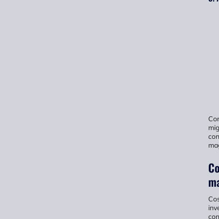
Com
mig
con
mag
Co
ma
Cos
inv
con