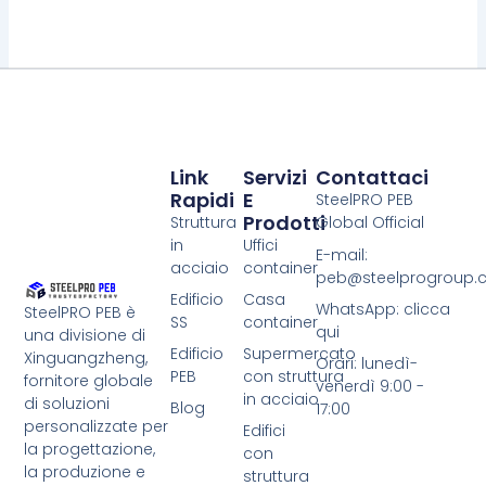
Link
Servizi
Contattaci
Rapidi
E
SteelPRO PEB
Prodotti
Struttura
Global Official
in
Uffici
E-mail:
acciaio
container
peb@steelprogroup
Edificio
Casa
WhatsApp: clicca
SteelPRO PEB è
SS
container
qui
una divisione di
Edificio
Supermercato
Xinguangzheng,
Orari: lunedì-
PEB
con struttura
fornitore globale
venerdì 9:00 -
in acciaio
di soluzioni
Blog
17:00
personalizzate per
Edifici
la progettazione,
con
la produzione e
struttura