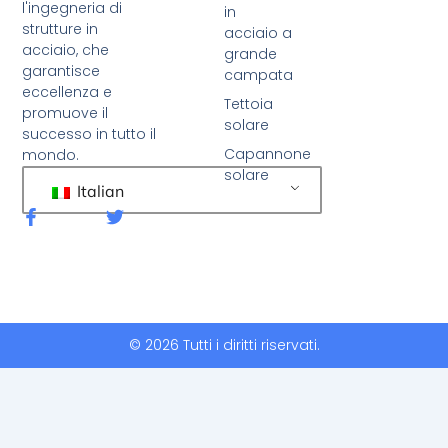
l'ingegneria di
in
strutture in
acciaio a
acciaio, che
grande
garantisce
campata
eccellenza e
Tettoia
promuove il
solare
successo in tutto il
Capannone
mondo.
solare
Italian
F
C
a
i
c
n
e
g
b
u
o
e
o
t
k
t
© 2026 Tutti i diritti riservati.
-
i
f
o