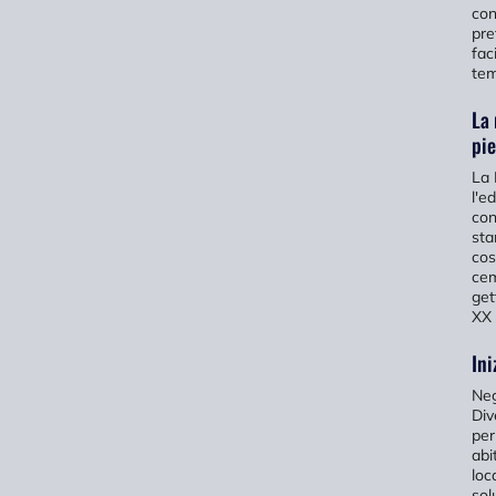
con
pre
fac
tem
La 
pi
La 
l'e
con
sta
cos
cem
get
XX 
Ini
Neg
Div
per
abi
loc
sol