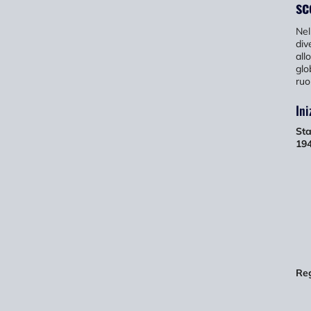
sc
Nel
div
all
glo
ruo
Ini
Sta
194
Reg