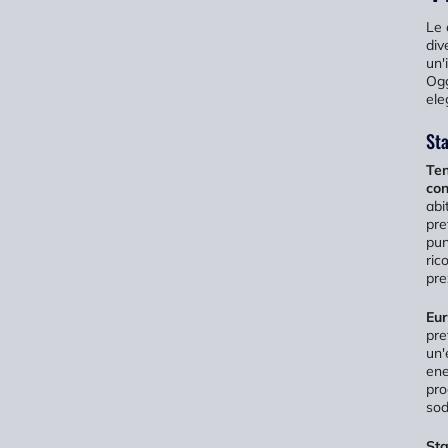
Le 
div
un'
Ogg
ele
Sta
Ten
con
abi
pre
pun
ric
pre
Eu
pre
un'
ene
pro
sod
Sta