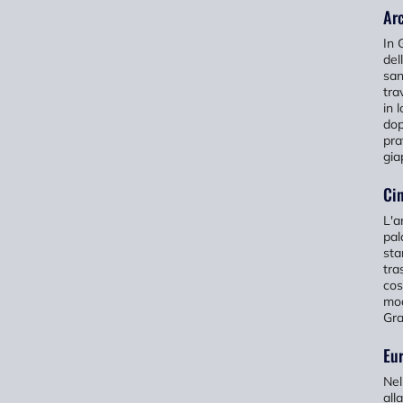
Arc
In 
del
san
tra
in 
dop
pra
gia
Cin
L'a
pal
sta
tra
cos
mod
Gra
Eur
Nel
all