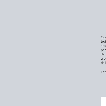
Ogg
tra
sos
per
del
a s
del
Let