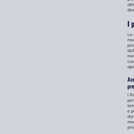
att
div
I 
Le 
mod
pro
del
met
cos
ape
Acc
pre
I R
per
tem
e p
dur
mod
pro