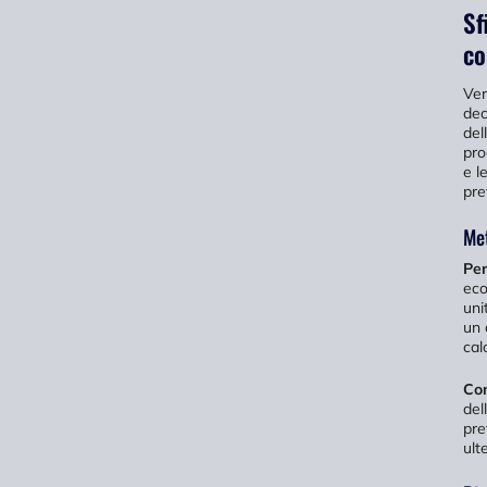
Sf
co
Ver
dec
del
pro
e l
pre
Met
Per
eco
uni
un 
cal
Con
del
pre
ult