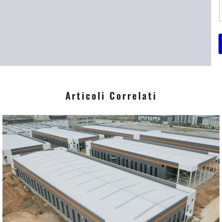
i
*
Articoli Correlati