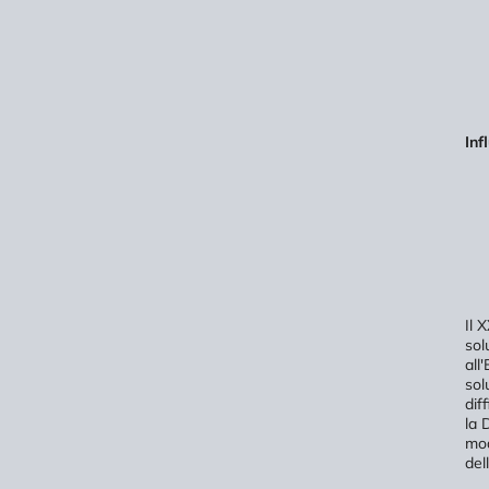
Inf
Il 
sol
all
sol
dif
la 
mod
del