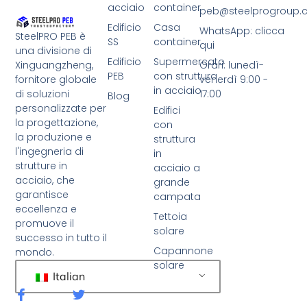
acciaio
container
peb@steelprogroup
Edificio
Casa
WhatsApp: clicca
SteelPRO PEB è
SS
container
qui
una divisione di
Edificio
Supermercato
Xinguangzheng,
Orari: lunedì-
PEB
con struttura
fornitore globale
venerdì 9:00 -
in acciaio
di soluzioni
17:00
Blog
personalizzate per
Edifici
la progettazione,
con
la produzione e
struttura
l'ingegneria di
in
strutture in
acciaio a
acciaio, che
grande
garantisce
campata
eccellenza e
Tettoia
promuove il
solare
successo in tutto il
Capannone
mondo.
solare
Italian
F
C
a
i