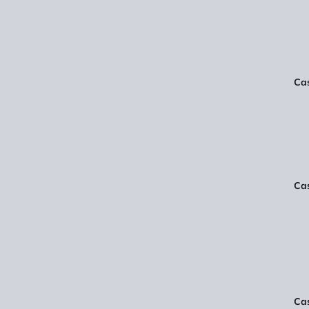
Cas
Ca
Cas