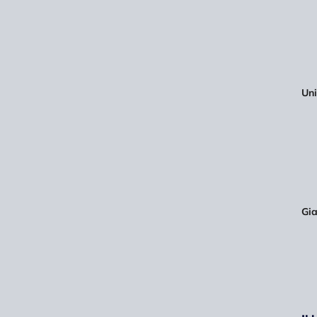
Uni
Gia