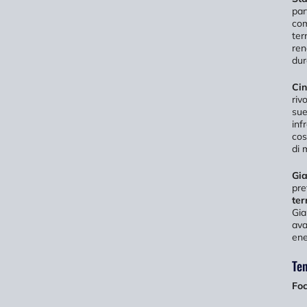
par
co
ter
ren
dur
Ci
riv
sue
inf
cos
di 
Gi
pre
ter
Gia
ava
ene
Ten
Foc