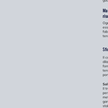
gua
Ma 
ris
Ogn
ess
fab
ten
Sfi
Il 
dil
for
ten
por
Sol
Il 
per
met
gar
sta