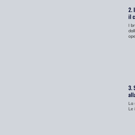
2. 
il 
I b
dal
ope
3. 
all
La 
Le 