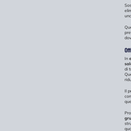
Sos
eli
una
Que
pre
dov
Off
In
sal
di 
Que
rid
Il 
con
que
Pro
gru
str
qua