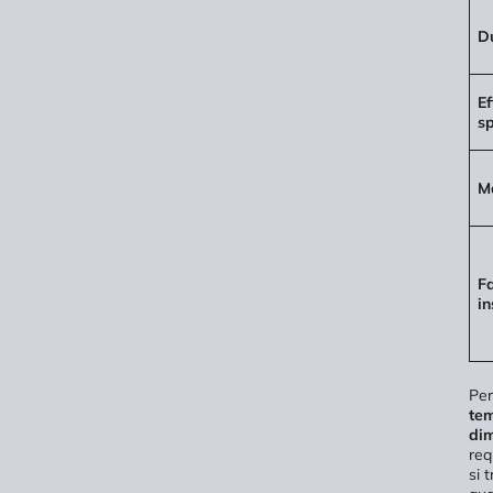
D
Ef
s
M
F
in
Pe
tem
di
req
si 