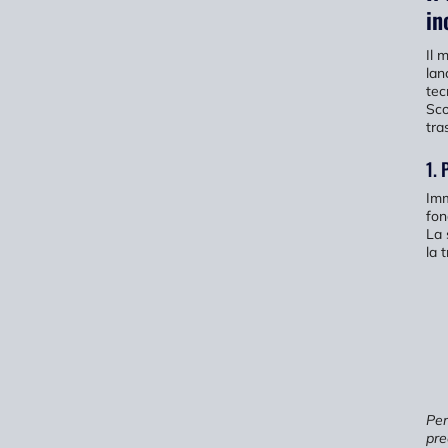
in
Il 
lan
tec
Sco
tra
1. 
Imm
fon
La 
la 
Per
pre