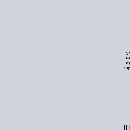
I g
ind
lun
sup
Il