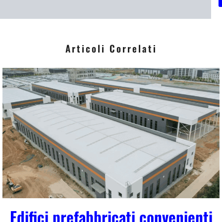
i
*
Articoli Correlati
Edifici prefabbricati convenienti