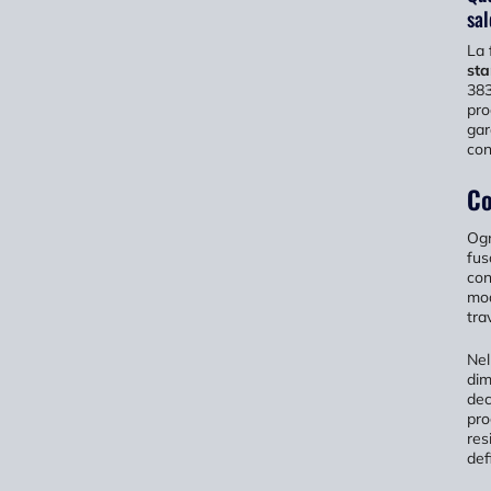
sa
La 
sta
383
pro
gar
con
Co
Ogn
fus
con
mod
tra
Nel
dim
dec
pro
res
def