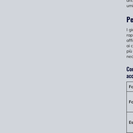
ant
umi
Pe
I g
rap
aff
ai 
più
nec
Con
acc
Fa
F
Es