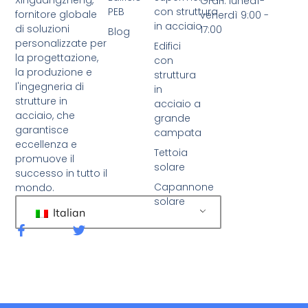
Xinguangzheng,
Orari: lunedì-
PEB
con struttura
fornitore globale
venerdì 9:00 -
in acciaio
di soluzioni
17:00
Blog
personalizzate per
Edifici
la progettazione,
con
la produzione e
struttura
l'ingegneria di
in
strutture in
acciaio a
acciaio, che
grande
garantisce
campata
eccellenza e
Tettoia
promuove il
solare
successo in tutto il
Capannone
mondo.
solare
Italian
F
C
a
i
c
n
e
g
b
u
o
e
o
t