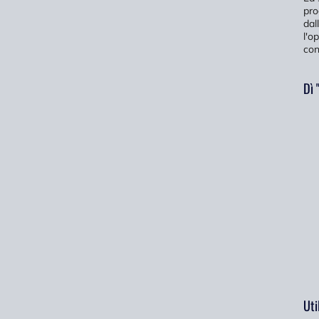
pro
dal
l'o
con
Dì 
Uti