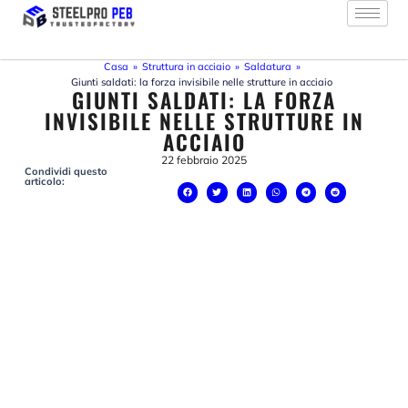
Vai
al
contenuto
Casa
»
Struttura in acciaio
»
Saldatura
»
Giunti saldati: la forza invisibile nelle strutture in acciaio
GIUNTI SALDATI: LA FORZA
INVISIBILE NELLE STRUTTURE IN
ACCIAIO
22 febbraio 2025
Condividi questo
articolo: