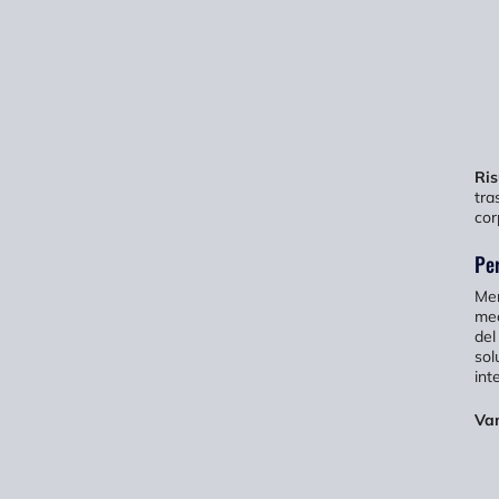
Ris
tra
cor
Per
Men
mec
del
sol
int
Van