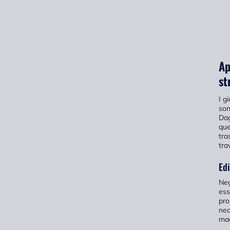
Ap
st
I g
son
Dag
que
tra
tra
Edi
Neg
ess
pro
nec
mac