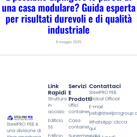
una casa modulare? Guida esperta
per risultati durevoli e di qualità
industriale
6 maggio 2025
Link
Servizi
Contattaci
Rapidi
E
SteelPRO PEB
Prodotti
Struttura
Global Official
in
Uffici
E-mail:
acciaio
container
peb@steelprogroup
Edificio
Casa
WhatsApp: clicca
SteelPRO PEB è
SS
container
qui
una divisione di
Edificio
Supermercato