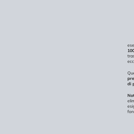
ese
100
tra
ecc
Que
pre
di 
Not
eli
esi
fon