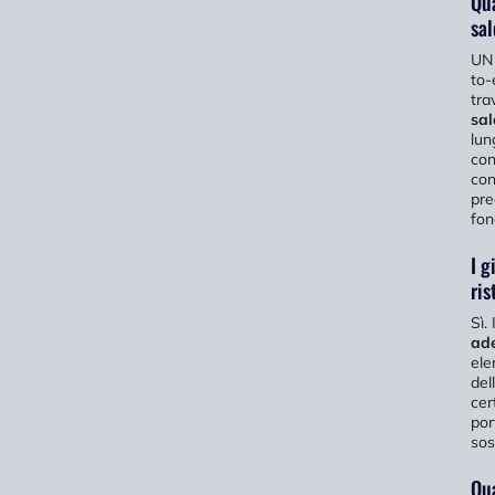
Qua
sal
U
to-
tra
sal
lun
con
con
pre
fon
I g
ris
Sì.
ade
ele
del
cer
por
sos
Qua