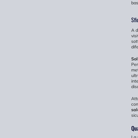
bas
Sfi
A d
vis
sot
dif
Sol
Per
met
ult
int
dis
Att
con
sal
sic
Qua
La 