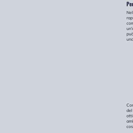
Per
Nel
rap
com
un'
può
una
Con
del
ott
amb
cos