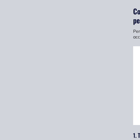
Co
pe
Per
acc
1. 