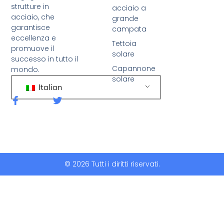
strutture in
acciaio a
acciaio, che
grande
garantisce
campata
eccellenza e
Tettoia
promuove il
solare
successo in tutto il
Capannone
mondo.
solare
Italian
F
C
a
i
c
n
e
g
b
u
o
e
o
t
k
t
© 2026 Tutti i diritti riservati.
-
i
f
o