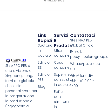
6 maggio 2025
Link
Servizi
Contattaci
Rapidi
E
SteelPRO PEB
Prodotti
Struttura
Global Official
in
Uffici
E-mail:
acciaio
container
peb@steelprogroup
Edificio
Casa
WhatsApp: clicca
SteelPRO PEB è
SS
container
qui
una divisione di
Edificio
Supermercato
Xinguangzheng,
Orari: lunedì-
PEB
con struttura
fornitore globale
venerdì 9:00 -
in acciaio
di soluzioni
17:00
Blog
personalizzate per
Edifici
la progettazione,
con
la produzione e
struttura
l'ingegneria di
in