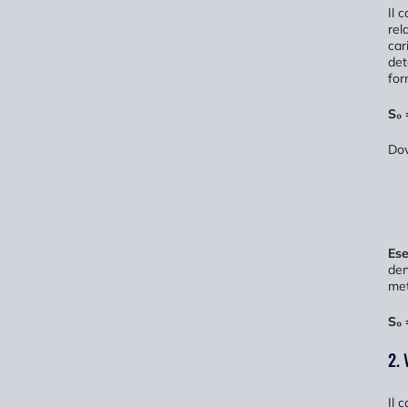
Il 
rel
car
det
for
S₀ 
Dov
Ese
den
met
S₀ 
2. 
Il 