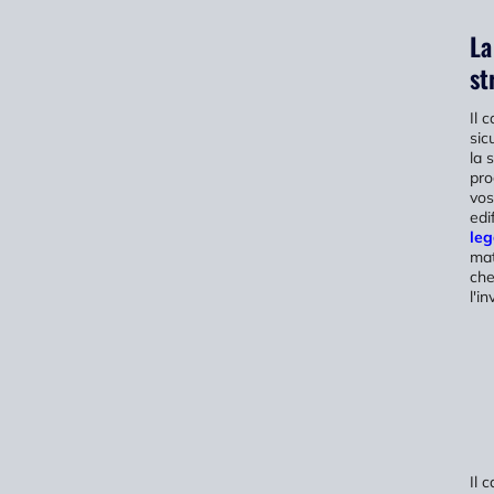
La
st
Il 
sic
la 
pro
vos
edi
leg
mat
che
l'in
Il 