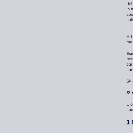
del
in 
coe
sol
Ad 
men
Ese
per
car
car
Sᵏ 
Sᵏ 
Ciò
sua
3. 