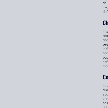
del
il 
rin
Ch
Il 
rea
acc
pre
le 
car
bag
sof
man
Co
In 
all
ecc
o, 
cos
rid