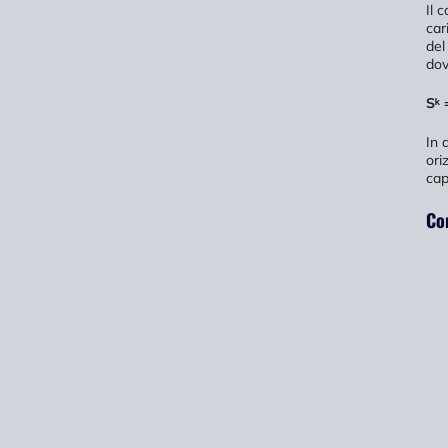
Il 
car
del
dov
Sᵏ 
In 
ori
cap
Co