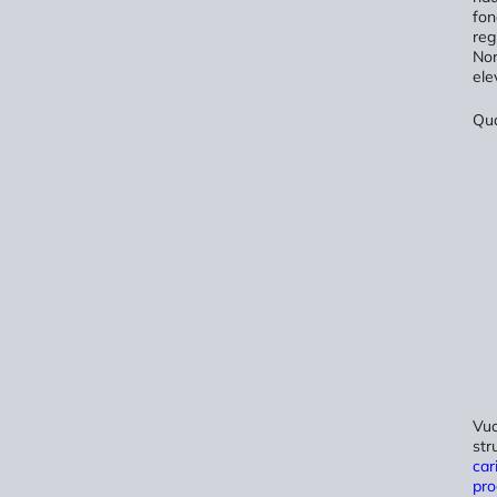
fon
reg
Nor
ele
Qua
Vuo
str
car
pro