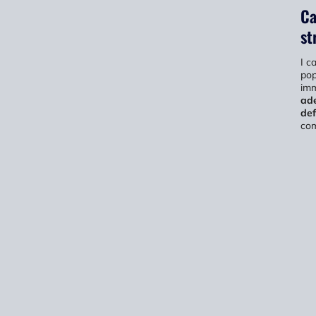
Ca
st
I c
pop
imm
ade
def
com