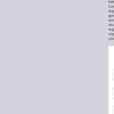
fat
Com
imp
gar
ven
str
reg
sop
cos
*
t
-