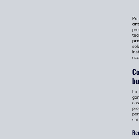
Per
ant
pro
tea
pro
sol
ins
acc
Co
bu
La 
gar
cos
pro
per
sui
Req