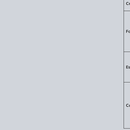
Cr
Fo
Es
C