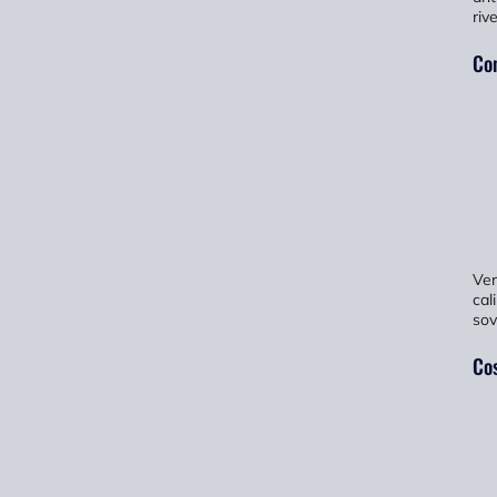
riv
Con
Ver
cal
sov
Cos