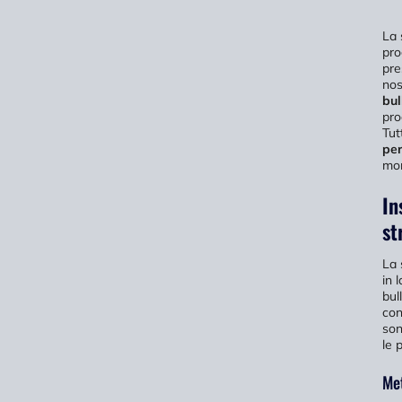
La 
pro
pre
nos
bul
pro
Tut
per
mo
In
st
La 
in 
bul
con
son
le 
Met