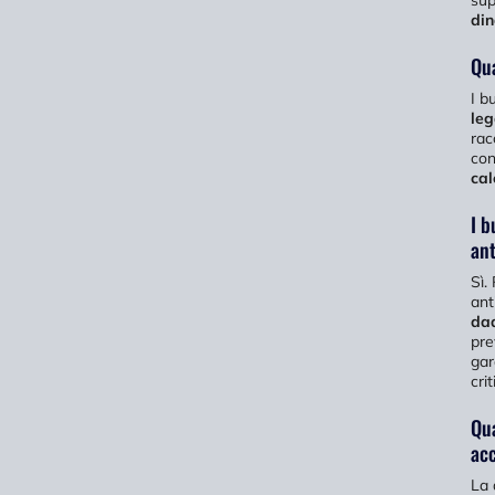
din
Qua
I b
leg
rac
con
cal
I b
an
Sì.
ant
dad
pre
gar
crit
Qua
acc
La 