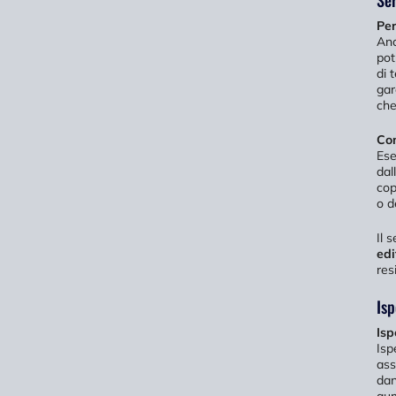
Per
Anc
pot
di 
gar
che
Com
Ese
dal
cop
o d
Il 
edi
res
Is
Isp
Isp
ass
dan