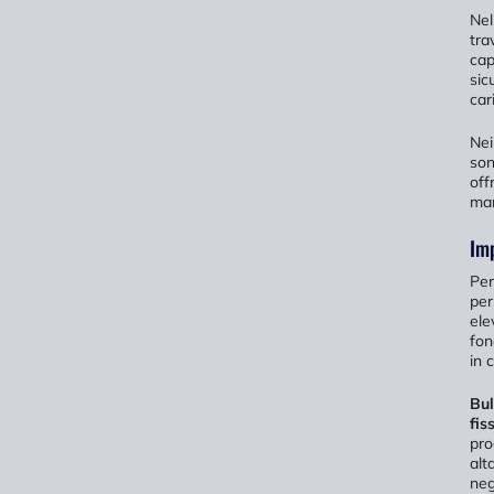
Nel
tra
cap
sic
car
Nei
son
off
man
Imp
Per
per
ele
fon
in 
Bul
fis
pro
alt
neg