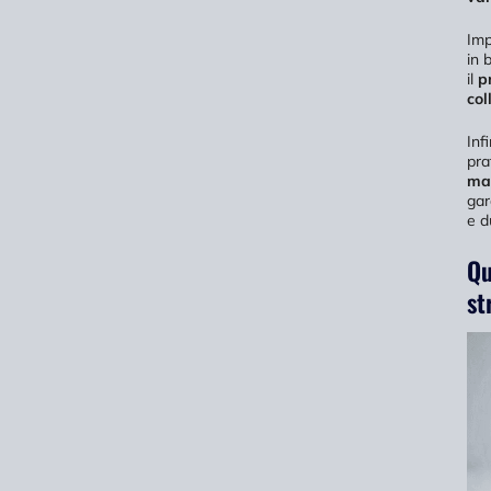
Imp
in 
il
p
col
Infi
pra
ma
gar
e d
Qu
st