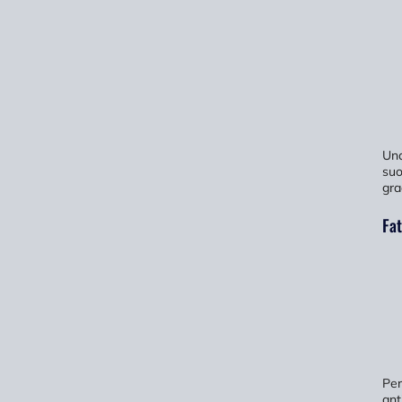
Una
suo
gra
Fat
Per
ant