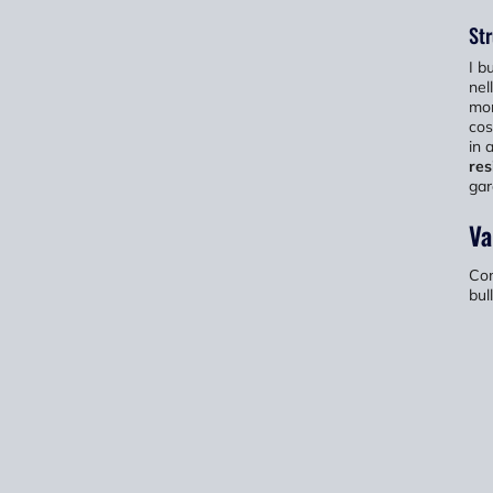
St
I b
nel
mon
cos
in 
res
gar
Va
Com
bul