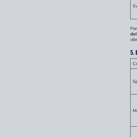
Sv
Par
del
vib
5. 
Ca
Sp
Ma