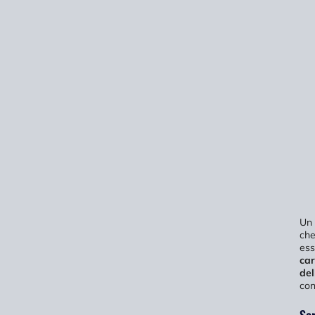
Un 
che
ess
car
del
con
Ser