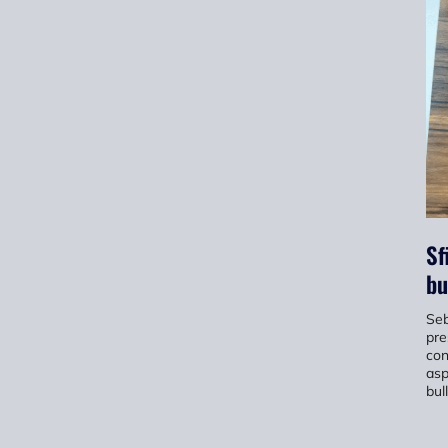
Sf
bu
Seb
pre
con
asp
bul