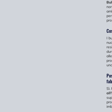
Bul
nor
amb
per
pro
Cos
I b
nuo
res
dur
all
pro
una
Pos
fab
Sì.
all
sup
pro
imb