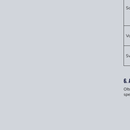
Sc
Va
Sv
6. 
Olt
spe