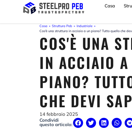
Vai
Casa
Str
al
contenuto
Casa
»
Struttura Peb
»
Industriale
»
Cos'è una struttura in acciaio a un piano? Tutto quello che de
COS'È UNA S
IN ACCIAIO A
PIANO? TUTT
CHE DEVI SA
14 febbraio 2025
Condividi
questo articolo: