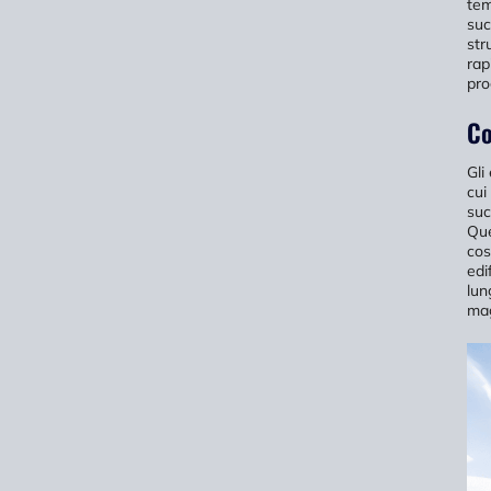
tem
suc
str
rap
pro
Co
Gli
cui
suc
Que
cos
edi
lun
mag