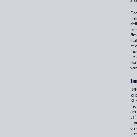
e t
Cos
sol
del
pro
l'i
edi
rel
mag
un 
dur
van
Tem
Uff
la 
Ste
mob
ada
uff
Il 
o n
spe