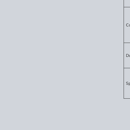
C
D
Sp