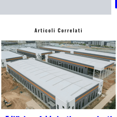
i
*
Articoli Correlati