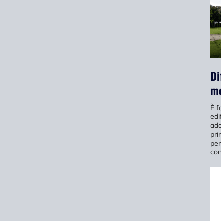
Di
mo
È f
edi
ada
pri
per
con