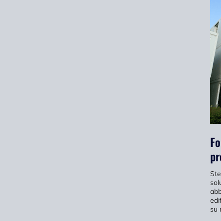
Fo
pr
Ste
sol
abb
edi
su 