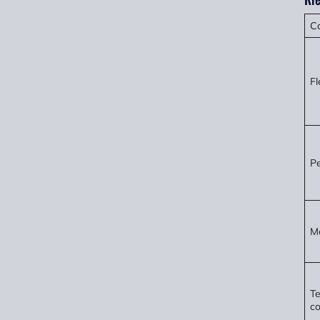
Ca
Fl
Pe
Mo
T
co