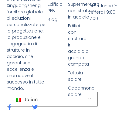
Edificio
Supermercato
Xinguangzheng,
Orari: lunedì-
PEB
con struttura
fornitore globale
venerdì 9:00 -
in acciaio
di soluzioni
17:00
Blog
personalizzate per
Edifici
la progettazione,
con
la produzione e
struttura
l'ingegneria di
in
strutture in
acciaio a
acciaio, che
grande
garantisce
campata
eccellenza e
Tettoia
promuove il
solare
successo in tutto il
Capannone
mondo.
solare
Italian
F
C
a
i
c
n
e
g
b
u
o
e