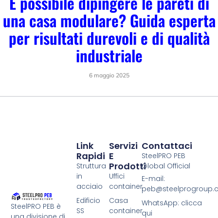
È possibile dipingere le pareti di
una casa modulare? Guida esperta
per risultati durevoli e di qualità
industriale
6 maggio 2025
Link
Servizi
Contattaci
Rapidi
E
SteelPRO PEB
Prodotti
Struttura
Global Official
in
Uffici
E-mail:
acciaio
container
peb@steelprogroup
Edificio
Casa
WhatsApp: clicca
SteelPRO PEB è
SS
container
qui
una divisione di