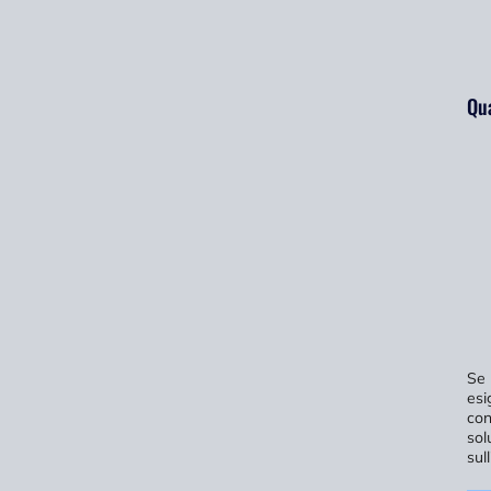
Qua
Se 
esi
con
sol
sul