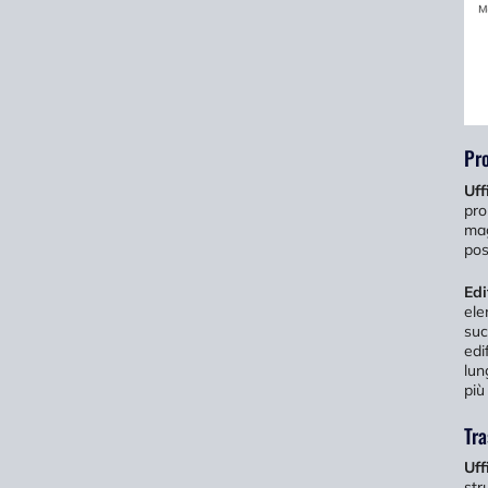
Pro
Uff
pro
mag
pos
Edi
ele
suc
edi
lun
più
Tra
Uff
str