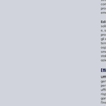
con
pro
eme
Edi
sol
e, 
pro
gli
ter
osp
smo
sta
azi
Eff
Uff
gen
per
uff
ris
gar
l'i