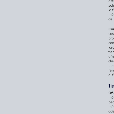
est
sol
la 
móv
de 
Con
cos
pro
com
lar
tie
ofr
cli
u o
ren
el 
Ti
Ofi
móv
ped
móv
ade