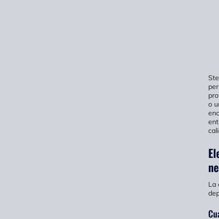
Ste
per
pro
o u
enc
ent
cal
El
ne
La 
dep
Cuá