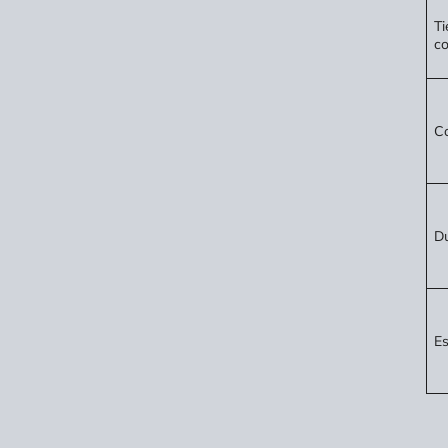
T
co
C
Du
Es