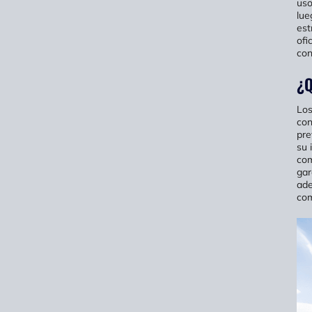
uso
lue
est
ofi
con
¿Q
Los
con
pre
su 
com
gar
ade
com