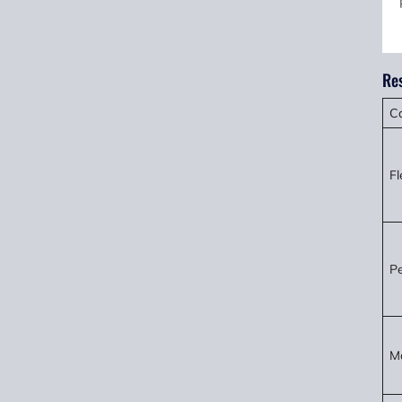
Re
Ca
Fl
Pe
Mo