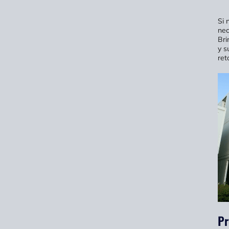
Si 
nec
Bri
y s
ret
Pr