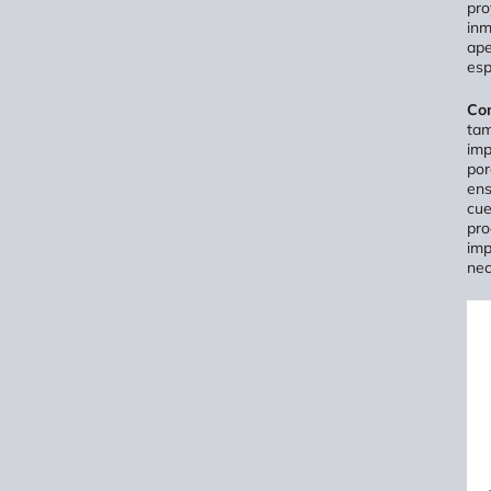
pro
inm
ape
esp
Con
tam
imp
por
ens
cue
pro
imp
nec