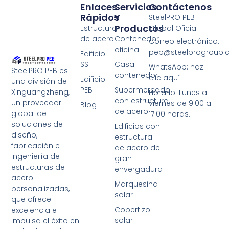
Enlaces
Servicios
Contáctenos
Rápidos
Y
SteelPRO PEB
Productos
Estructura
Global Oficial
de acero
Contenedor
Correo electrónico:
oficina
peb@steelprogroup
Edificio
SS
Casa
WhatsApp: haz
SteelPRO PEB es
contenedor
clic aquí
Edificio
una división de
PEB
Supermercado
Xinguangzheng,
Horario: Lunes a
con estructura
un proveedor
viernes de 9:00 a
Blog
de acero
global de
17:00 horas.
soluciones de
Edificios con
diseño,
estructura
fabricación e
de acero de
ingeniería de
gran
estructuras de
envergadura
acero
Marquesina
personalizadas,
solar
que ofrece
Cobertizo
excelencia e
solar
impulsa el éxito en