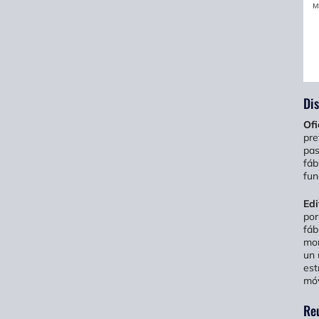
Dis
Ofi
pre
pas
fáb
fun
Edi
por
fáb
mon
un 
est
móv
Re