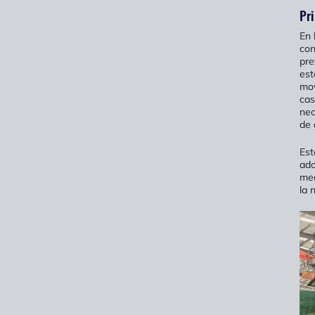
Pri
En 
con
pre
est
mov
cas
nec
de 
Est
ado
med
la 