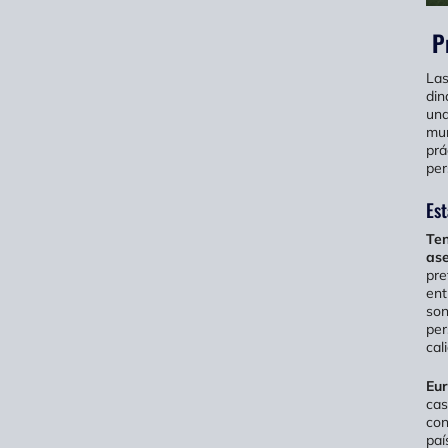
Pr
Las
din
una
mun
prá
per
Est
Ten
ase
pre
ent
son
per
cal
Eu
cas
con
paí