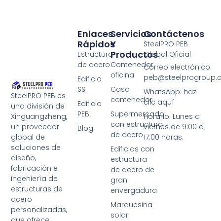
Enlaces
Servicios
Contáctenos
Rápidos
Y
SteelPRO PEB
Productos
Estructura
Global Oficial
de acero
Contenedor
Correo electrónico:
oficina
peb@steelprogroup
Edificio
SS
Casa
WhatsApp: haz
SteelPRO PEB es
contenedor
clic aquí
Edificio
una división de
PEB
Supermercado
Xinguangzheng,
Horario: Lunes a
con estructura
un proveedor
viernes de 9:00 a
Blog
de acero
global de
17:00 horas.
soluciones de
Edificios con
diseño,
estructura
fabricación e
de acero de
ingeniería de
gran
estructuras de
envergadura
acero
Marquesina
personalizadas,
solar
que ofrece