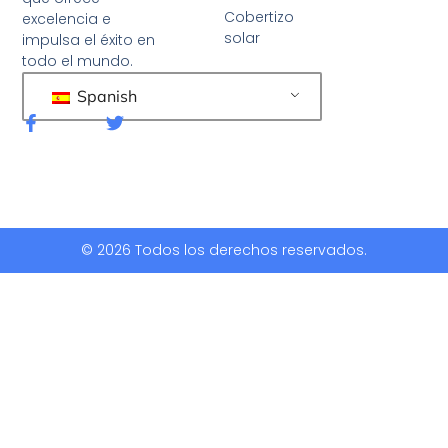
Cobertizo
excelencia e
solar
impulsa el éxito en
todo el mundo.
Spanish
F
G
a
o
c
r
e
j
b
e
o
o
o
k
© 2026 Todos los derechos reservados.
-
f