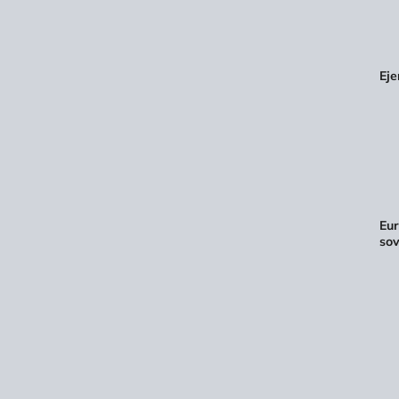
Eje
Eur
sov