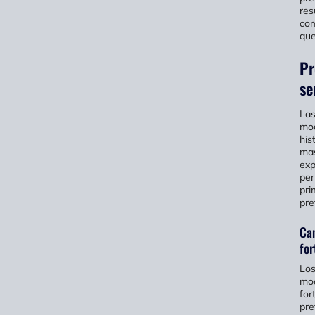
res
com
que
Pr
se
Las
mod
his
mas
exp
per
pri
pre
Ca
for
Los
mod
for
pre