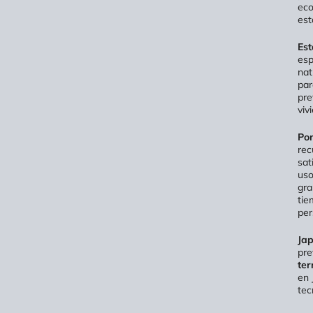
eco
est
Est
esp
nat
par
pre
viv
Po
rec
sat
uso
gra
tie
per
Ja
pre
ter
en 
tec