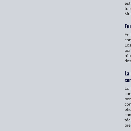
est
tam
Mur
Eur
En 
con
Los
par
ráp
des
La 
con
La 
con
per
con
efi
com
téc
pre