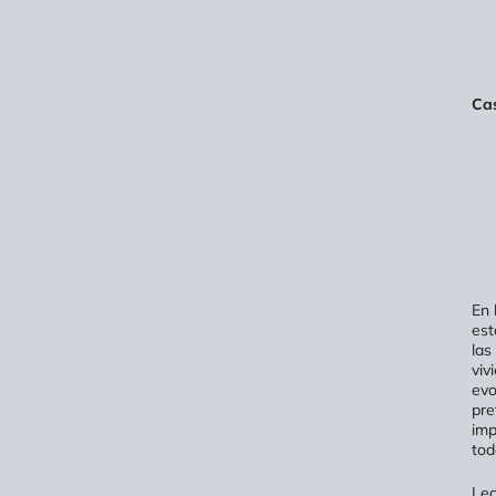
Cas
En 
est
las
viv
evo
pre
imp
tod
Lec