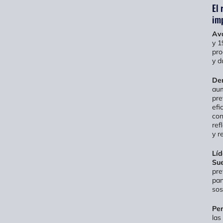
El 
im
Ava
y 1
pro
y d
Dem
aum
pre
efi
con
ref
y r
Líd
Su
pre
pan
sos
Per
las