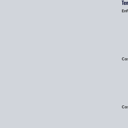
Ten
Enf
Cas
Ca