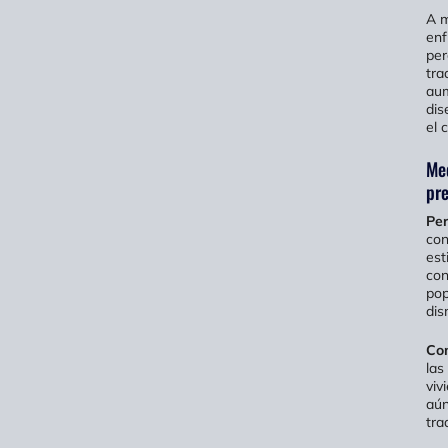
A m
enf
per
tra
aum
dis
el 
Med
pre
Per
con
est
con
pop
dis
Com
las
viv
aún
tra