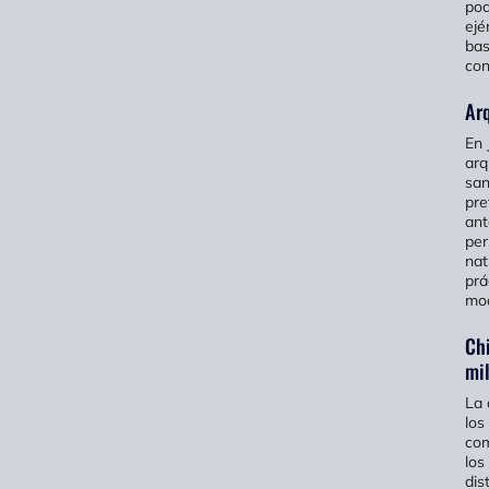
pod
ejé
bas
con
Ar
En 
arq
san
pre
ant
per
nat
prá
mod
Chi
mil
La 
los
com
los
dis