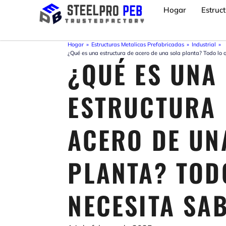
Ir
Hogar
Estruc
al
contenido
Hogar
»
Estructuras Metalicas Prefabricadas
»
Industrial
»
¿Qué es una estructura de acero de una sola planta? Todo lo 
¿QUÉ ES UNA
ESTRUCTURA 
ACERO DE UN
PLANTA? TOD
NECESITA SA