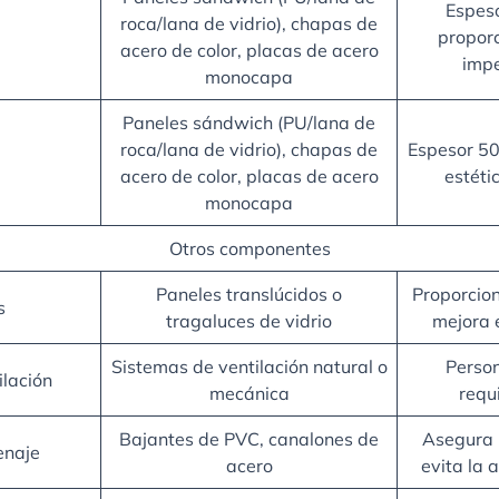
Espes
roca/lana de vidrio), chapas de
proporc
acero de color, placas de acero
impe
monocapa
Paneles sándwich (PU/lana de
roca/lana de vidrio), chapas de
Espesor 
acero de color, placas de acero
estéti
monocapa
Otros componentes
Paneles translúcidos o
Proporcion
s
tragaluces de vidrio
mejora e
Sistemas de ventilación natural o
Person
ilación
mecánica
requi
Bajantes de PVC, canalones de
Asegura u
enaje
acero
evita la 