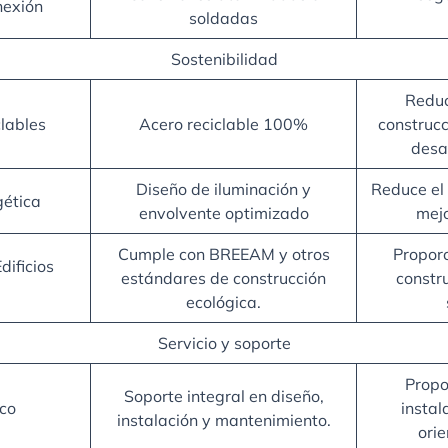
nexión
soldadas
Sostenibilidad
Reduc
clables
Acero reciclable 100%
construcc
desar
Diseño de iluminación y
Reduce el
gética
envolvente optimizado
mejo
Cumple con BREEAM y otros
Proporc
dificios
estándares de construcción
constr
ecológica.
Servicio y soporte
Propo
Soporte integral en diseño,
ico
instal
instalación y mantenimiento.
ori