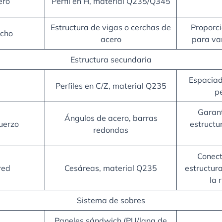
ero
Perfil en H, material Q235/Q345
Estructura de vigas o cerchas de
Proporci
echo
acero
para var
Estructura secundaria
Espaciad
Perfiles en C/Z, material Q235
p
Garant
Ángulos de acero, barras
uerzo
estructur
redondas
Conect
red
Cesáreas, material Q235
estructur
la 
Sistema de sobres
Paneles sándwich (PU/lana de