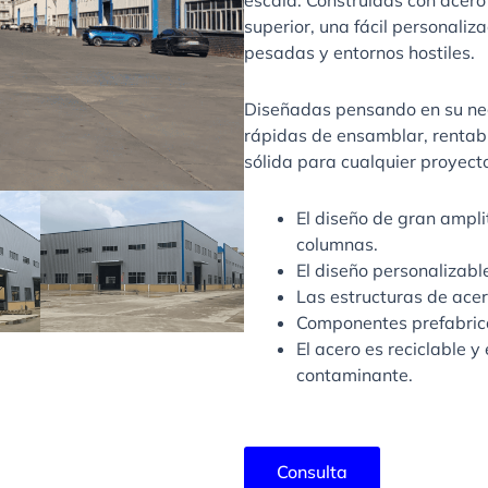
escala. Construidas con acero 
superior, una fácil personaliz
pesadas y entornos hostiles.
Diseñadas pensando en su neg
rápidas de ensamblar, rentab
sólida para cualquier proyect
El diseño de gran ampl
columnas.
El diseño personalizab
Las estructuras de acer
Componentes prefabrica
El acero es reciclable y
contaminante.
Consulta