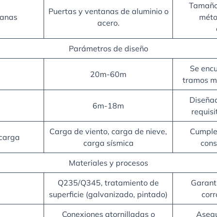
Tamaño
Puertas y ventanas de aluminio o
tanas
méto
acero.
Parámetros de diseño
Se encu
20m-60m
tramos m
Diseñad
6m-18m
requisi
Carga de viento, carga de nieve,
Cumple 
carga
carga sísmica
cons
Materiales y procesos
Q235/Q345, tratamiento de
Garanti
superficie (galvanizado, pintado)
corr
Conexiones atornilladas o
Asegu