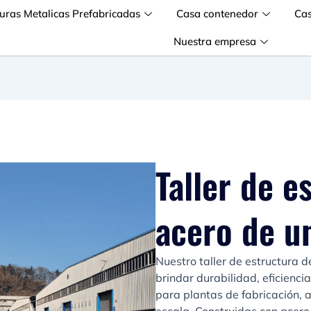
turas Metalicas Prefabricadas
Casa contenedor
Ca
Nuestra empresa
Taller de e
acero de un
Nuestro taller de estructura 
brindar durabilidad, eficienci
para plantas de fabricación, 