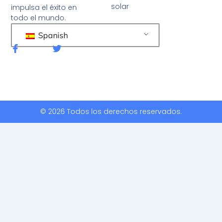
solar
impulsa el éxito en
todo el mundo.
Spanish
F
G
a
o
c
r
e
j
b
e
o
o
o
k
© 2026 Todos los derechos reservados.
-
f