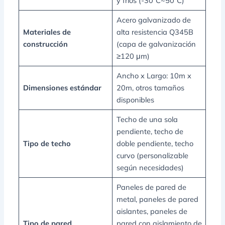
y fríos (-30°C~50°C)
Acero galvanizado de
Materiales de
alta resistencia Q345B
construcción
(capa de galvanización
≥120 μm)
Ancho x Largo: 10m x
Dimensiones estándar
20m, otros tamaños
disponibles
Techo de una sola
pendiente, techo de
Tipo de techo
doble pendiente, techo
curvo (personalizable
según necesidades)
Paneles de pared de
metal, paneles de pared
aislantes, paneles de
Tipo de pared
pared con aislamiento de