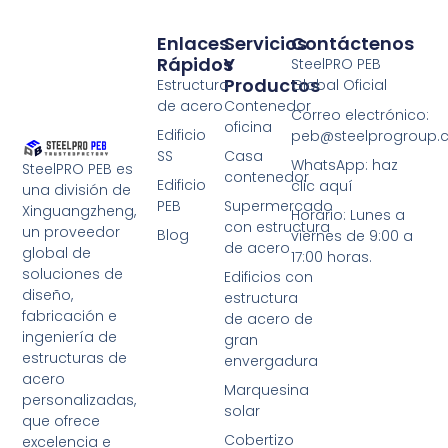
Enlaces
Servicios
Contáctenos
Rápidos
Y
SteelPRO PEB
Productos
Estructura
Global Oficial
de acero
Contenedor
Correo electrónico:
oficina
Edificio
peb@steelprogroup
SS
Casa
WhatsApp: haz
SteelPRO PEB es
contenedor
Edificio
clic aquí
una división de
PEB
Supermercado
Xinguangzheng,
Horario: Lunes a
con estructura
un proveedor
Blog
viernes de 9:00 a
de acero
global de
17:00 horas.
soluciones de
Edificios con
diseño,
estructura
fabricación e
de acero de
ingeniería de
gran
estructuras de
envergadura
acero
Marquesina
personalizadas,
solar
que ofrece
Cobertizo
excelencia e