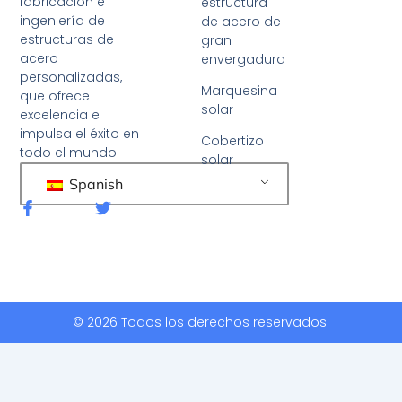
fabricación e
estructura
ingeniería de
de acero de
estructuras de
gran
acero
envergadura
personalizadas,
Marquesina
que ofrece
solar
excelencia e
impulsa el éxito en
Cobertizo
todo el mundo.
solar
Spanish
F
G
a
o
c
r
e
j
b
e
o
o
o
k
© 2026 Todos los derechos reservados.
-
f