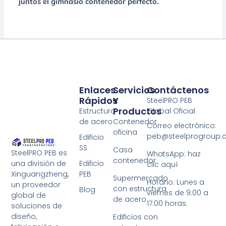
juntos el gimnasio contenedor perfecto.
Enlaces
Servicios
Contáctenos
Rápidos
Y
SteelPRO PEB
Productos
Estructura
Global Oficial
de acero
Contenedor
Correo electrónico:
oficina
peb@steelprogroup
Edificio
SS
Casa
SteelPRO PEB es
WhatsApp: haz
contenedor
Edificio
una división de
clic aquí
PEB
Xinguangzheng,
Supermercado
Horario: Lunes a
un proveedor
con estructura
Blog
viernes de 9:00 a
global de
de acero
17:00 horas.
soluciones de
diseño,
Edificios con