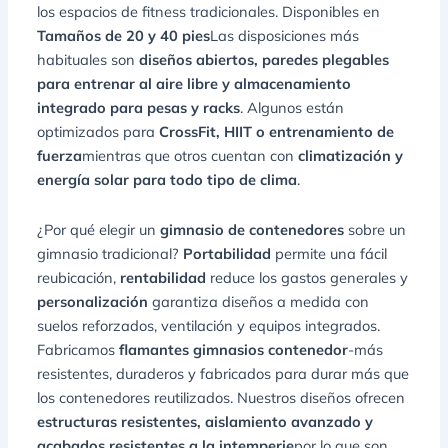
los espacios de fitness tradicionales. Disponibles en
Tamaños de 20 y 40 pies
Las disposiciones más
habituales son
diseños abiertos, paredes plegables
para entrenar al aire libre y almacenamiento
integrado para pesas y racks
. Algunos están
optimizados para
CrossFit, HIIT o entrenamiento de
fuerza
mientras que otros cuentan con
climatización y
energía solar para todo tipo de clima
.
¿Por qué elegir un
gimnasio de contenedores
sobre un
gimnasio tradicional?
Portabilidad
permite una fácil
reubicación,
rentabilidad
reduce los gastos generales y
personalización
garantiza diseños a medida con
suelos reforzados, ventilación y equipos integrados.
Fabricamos
flamantes gimnasios contenedor
-más
resistentes, duraderos y fabricados para durar más que
los contenedores reutilizados. Nuestros diseños ofrecen
estructuras resistentes, aislamiento avanzado y
acabados resistentes a la intemperie
por lo que son