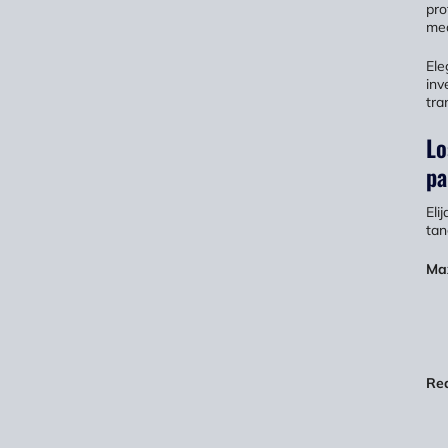
pro
med
Ele
inv
tra
Lo
pa
Eli
tan
Max
Red