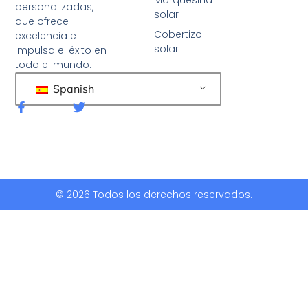
personalizadas,
solar
que ofrece
Cobertizo
excelencia e
solar
impulsa el éxito en
todo el mundo.
Spanish
F
G
a
o
c
r
e
j
b
e
o
o
o
k
© 2026 Todos los derechos reservados.
-
f