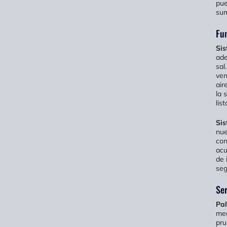
pue
sum
Fun
Sis
ade
sal
ven
air
la 
lis
Sis
nue
con
acu
de 
seg
Ser
Pal
med
pru