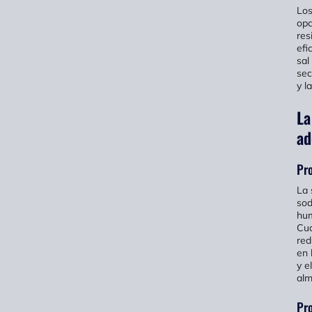
Los
opc
res
efi
sal
sec
y l
La
ad
Pro
La 
sod
hum
Cua
red
en 
y e
alm
Pro