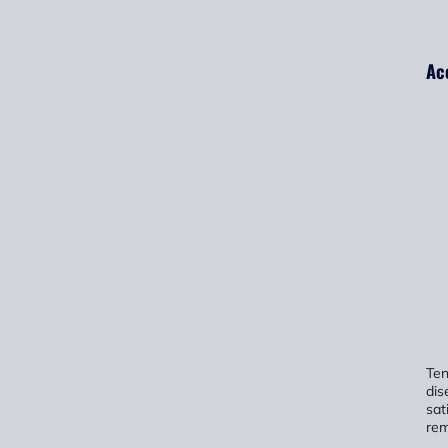
Acc
Ten
dis
sat
rem