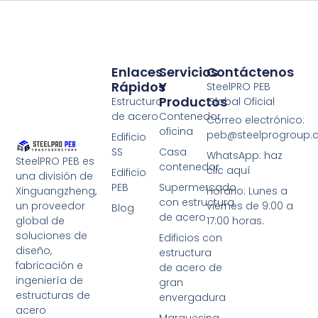
Enlaces
Servicios
Contáctenos
Rápidos
Y
SteelPRO PEB
Productos
Estructura
Global Oficial
de acero
Contenedor
Correo electrónico:
oficina
peb@steelprogroup
Edificio
SS
Casa
WhatsApp: haz
SteelPRO PEB es
contenedor
clic aquí
Edificio
una división de
PEB
Supermercado
Xinguangzheng,
Horario: Lunes a
con estructura
un proveedor
viernes de 9:00 a
Blog
de acero
global de
17:00 horas.
soluciones de
Edificios con
diseño,
estructura
fabricación e
de acero de
ingeniería de
gran
estructuras de
envergadura
acero
Marquesina