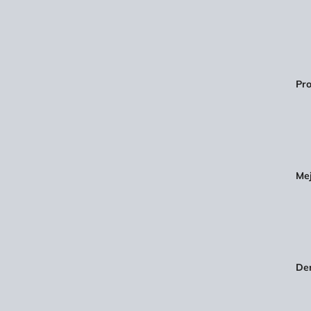
Pro
Mej
Dem