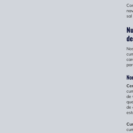
Con
nav
sal
Nu
de
Nos
cum
car
par
Nor
Cer
cum
de 
que
de 
est
Cum
cum