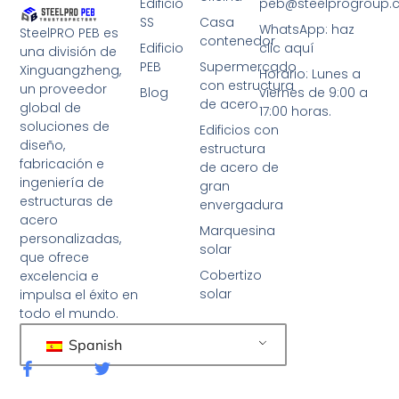
Edificio
peb@steelprogroup
SS
Casa
WhatsApp: haz
SteelPRO PEB es
contenedor
Edificio
clic aquí
una división de
PEB
Supermercado
Xinguangzheng,
Horario: Lunes a
con estructura
un proveedor
Blog
viernes de 9:00 a
de acero
global de
17:00 horas.
soluciones de
Edificios con
diseño,
estructura
fabricación e
de acero de
ingeniería de
gran
estructuras de
envergadura
acero
Marquesina
personalizadas,
solar
que ofrece
Cobertizo
excelencia e
solar
impulsa el éxito en
todo el mundo.
Spanish
F
G
a
o