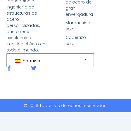
fabricación e
de acero de
ingeniería de
gran
estructuras de
envergadura
acero
Marquesina
personalizadas,
solar
que ofrece
Cobertizo
excelencia e
solar
impulsa el éxito en
todo el mundo.
Spanish
F
G
a
o
c
r
e
j
b
e
o
o
o
k
© 2026 Todos los derechos reservados.
-
f