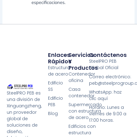
especificaciones.
Enlaces
Servicios
Contáctenos
Rápidos
Y
SteelPRO PEB
Productos
Estructura
Global Oficial
de acero
Contenedor
Correo electrónico:
oficina
Edificio
peb@steelprogroup
SS
Casa
WhatsApp: haz
SteelPRO PEB es
contenedor
Edificio
clic aquí
una división de
PEB
Supermercado
Xinguangzheng,
Horario: Lunes a
con estructura
un proveedor
Blog
viernes de 9:00 a
de acero
global de
17:00 horas.
soluciones de
Edificios con
diseño,
estructura