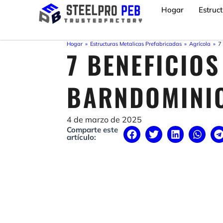
Ir
Hogar
Estruc
al
contenido
Hogar
»
Estructuras Metalicas Prefabricadas
»
Agrícola
»
7
7 BENEFICIOS
BARNDOMINIO
4 de marzo de 2025
Comparte este
artículo: