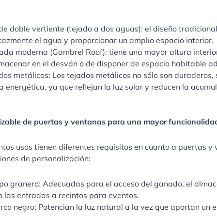
de doble vertiente (tejado a dos aguas): el diseño tradicion
cazmente el agua y proporcionar un amplio espacio interior.
da moderna (Gambrel Roof): tiene una mayor altura interior,
lmacenar en el desván o de disponer de espacio habitable ad
dos metálicos: Los tejados metálicos no sólo son duraderos,
ia energética, ya que reflejan la luz solar y reducen la acumu
lizable de puertas y ventanas para una mayor funcionalida
ntos usos tienen diferentes requisitos en cuanto a puertas y 
iones de personalización:
ipo granero: Adecuadas para el acceso del ganado, el alma
 las entradas a recintos para eventos.
co negro: Potencian la luz natural a la vez que aportan un e