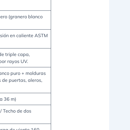
cero (granero blanco
sión en caliente ASTM
e triple capa,
 por rayos UV.
lanco puro + molduras
de puertas, aleros,
a 36 m)
/ Techo de dos
arga de viento 160