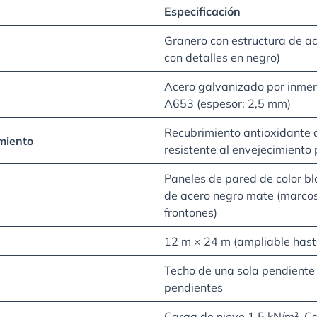
Especificación
Granero con estructura de a
con detalles en negro)
Acero galvanizado por inmer
A653 (espesor: 2,5 mm)
Recubrimiento antioxidante d
miento
resistente al envejecimiento
Paneles de pared de color b
de acero negro mate (marcos 
frontones)
12 m × 24 m (ampliable hast
Techo de una sola pendiente 
pendientes
Carga de nieve 1,5 kN/m², C