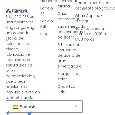
de acero
Contenedor
Correo electrónico:
oficina
Edificio
peb@steelprogroup
SS
Casa
WhatsApp: haz
SteelPRO PEB es
contenedor
Edificio
clic aquí
una división de
PEB
Supermercado
Xinguangzheng,
Horario: Lunes a
con estructura
un proveedor
Blog
viernes de 9:00 a
de acero
global de
17:00 horas.
soluciones de
Edificios con
diseño,
estructura
fabricación e
de acero de
ingeniería de
gran
estructuras de
envergadura
acero
Marquesina
personalizadas,
solar
que ofrece
Cobertizo
excelencia e
solar
impulsa el éxito en
todo el mundo.
Spanish
F
G