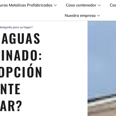
turas Metalicas Prefabricadas
Casa contenedor
Ca
Nuestra empresa
»
nteligente para su hogar?
 AGUAS
LINADO:
 OPCIÓN
ENTE
GAR?