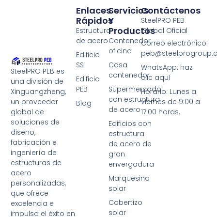
Enlaces
Servicios
Contáctenos
Rápidos
Y
SteelPRO PEB
Productos
Estructura
Global Oficial
de acero
Contenedor
Correo electrónico:
oficina
peb@steelprogroup
Edificio
SS
Casa
WhatsApp: haz
SteelPRO PEB es
contenedor
clic aquí
Edificio
una división de
PEB
Supermercado
Xinguangzheng,
Horario: Lunes a
con estructura
un proveedor
viernes de 9:00 a
Blog
de acero
global de
17:00 horas.
soluciones de
Edificios con
diseño,
estructura
fabricación e
de acero de
ingeniería de
gran
estructuras de
envergadura
acero
Marquesina
personalizadas,
solar
que ofrece
Cobertizo
excelencia e
solar
impulsa el éxito en