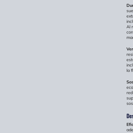
Dur
sue
ext
inc
Al 
cor
man
Ver
res
est
inc
la 
Sos
eco
red
sup
sos
Des
Efi
ade