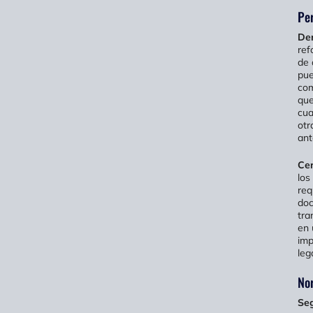
Per
Der
ref
de 
pue
com
que
cua
otr
ant
Cer
los
req
doc
tra
en 
imp
leg
No
Seg