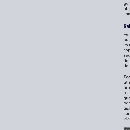
gar
obs
có
Ref
Fun
par
es 
sop
sea
de 
del 
Tec
uti
ani
res
que
par
ais
con
viv