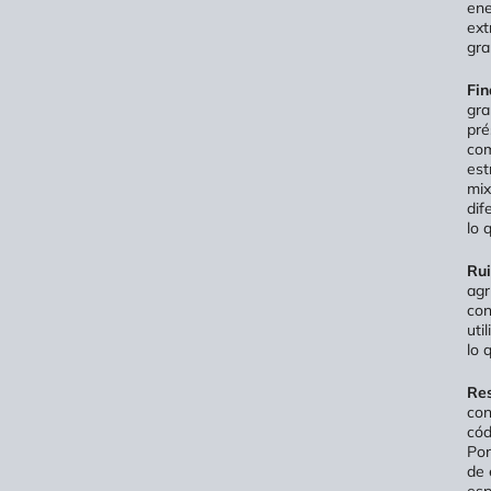
ene
ext
gra
Fin
gra
pré
com
est
mix
dif
lo 
Rui
agr
con
uti
lo 
Res
con
cód
Por
de 
esp