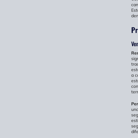
can
Est
dem
Pr
Ven
Ren
sig
tra
est
a c
est
con
ter
Per
una
seg
est
seg
dif