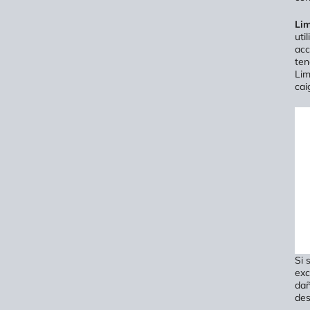
Lim
uti
acc
ten
Li
cai
Si 
exc
dañ
des