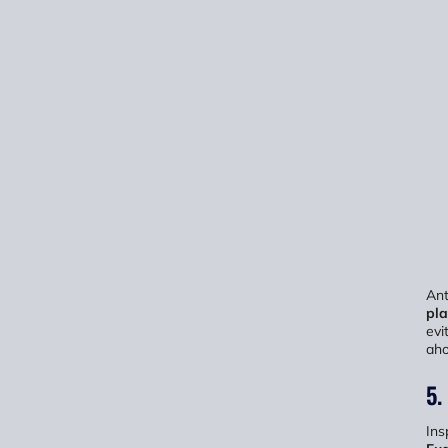
Ant
pla
evi
aho
5.
Ins