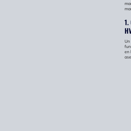
mar
man
1.
H
Un 
fun
en 
ase