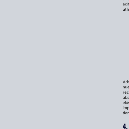
edi
uti
Ade
nue
rec
ab
elá
imp
tie
4.