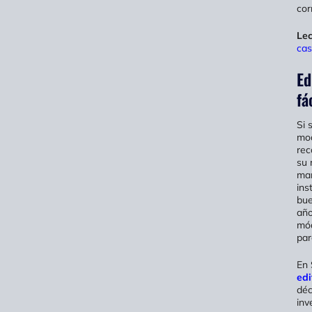
cor
Lec
cas
Ed
fá
Si 
mod
rec
su 
man
ins
bue
año
mód
par
En 
edi
déc
inv