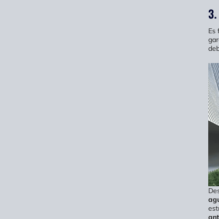
3.
Es 
gar
deb
Des
agu
est
ant