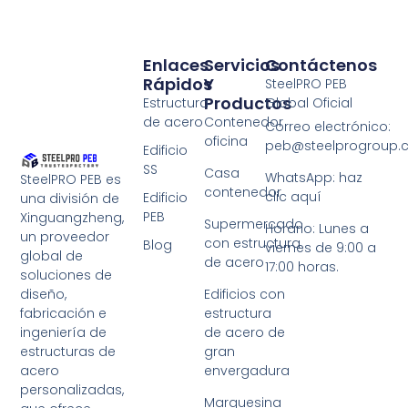
Enlaces
Servicios
Contáctenos
Rápidos
Y
SteelPRO PEB
Productos
Estructura
Global Oficial
de acero
Contenedor
Correo electrónico:
oficina
peb@steelprogroup
Edificio
SS
Casa
WhatsApp: haz
SteelPRO PEB es
contenedor
clic aquí
Edificio
una división de
PEB
Xinguangzheng,
Supermercado
Horario: Lunes a
un proveedor
con estructura
Blog
viernes de 9:00 a
global de
de acero
17:00 horas.
soluciones de
diseño,
Edificios con
fabricación e
estructura
ingeniería de
de acero de
estructuras de
gran
acero
envergadura
personalizadas,
Marquesina