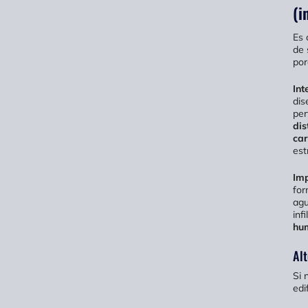
(i
Es 
de 
por
Int
dis
per
dis
ca
est
Imp
for
agu
inf
hu
Alt
Si 
edi