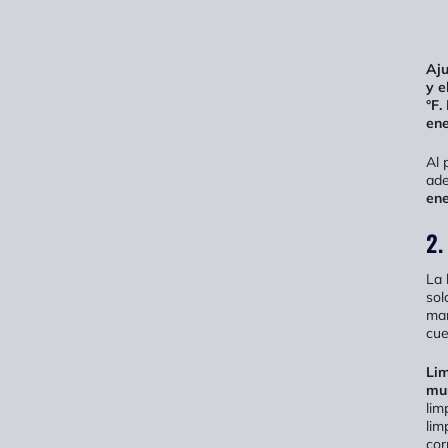
Aju
y e
°F.
ene
Al 
ade
ene
2.
La 
sol
man
cue
Lim
mur
lim
lim
cor