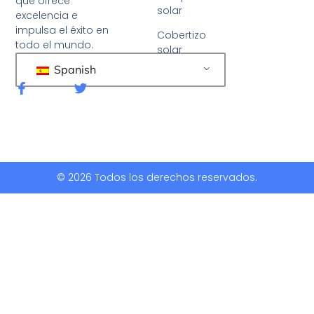
que ofrece
solar
excelencia e
impulsa el éxito en
Cobertizo
todo el mundo.
solar
Spanish
F
G
a
o
c
r
e
j
b
e
o
o
o
k
© 2026 Todos los derechos reservados.
-
f