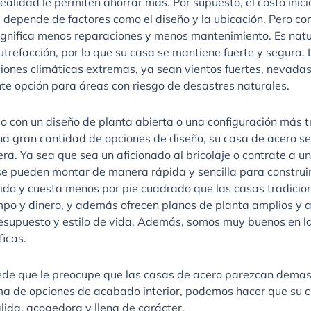
ealidad le permiten ahorrar más. Por supuesto, el costo inic
depende de factores como el diseño y la ubicación. Pero con
significa menos reparaciones y menos mantenimiento. Es natu
putrefacción, por lo que su casa se mantiene fuerte y segura.
iones climáticas extremas, ya sean vientos fuertes, nevadas
te opción para áreas con riesgo de desastres naturales.
o con un diseño de planta abierta o una configuración más 
una gran cantidad de opciones de diseño, su casa de acero s
. Ya sea que sea un aficionado al bricolaje o contrate a un
 se pueden montar de manera rápida y sencilla para construi
ido y cuesta menos por pie cuadrado que las casas tradicion
mpo y dinero, y además ofrecen planos de planta amplios y 
esupuesto y estilo de vida. Además, somos muy buenos en l
icas.
uede que le preocupe que las casas de acero parezcan demasi
a de opciones de acabado interior, podemos hacer que su 
álida, acogedora y llena de carácter.