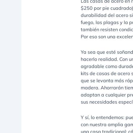
Las casas de acero en r
$250 por pie cuadrado) 
durabilidad del acero 
fuego, las plagas y la 
también resisten condic
Por eso son una excelen
Ya sea que esté soñand
hacerlo realidad. Con 
agradable como duradera
kits de casas de acero
que se levanta más ráp
madera.
Ahorrarán tie
adaptan a cualquier pr
sus necesidades específ
Y sí, lo entendemos: p
con nuestra amplia gam
una casa tradicional: c