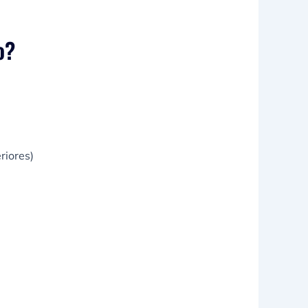
o?
riores)