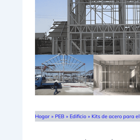
Hogar
»
PEB
»
Edificio
»
Kits de acero para e