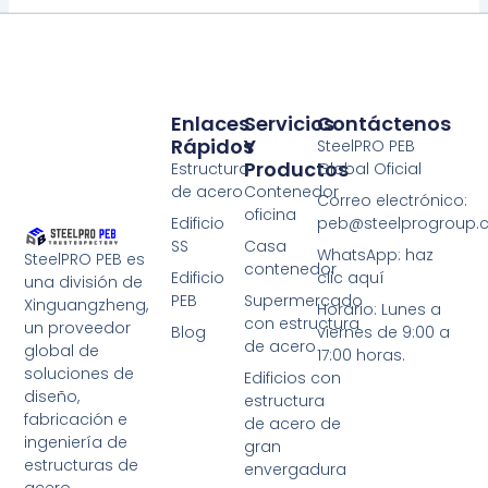
Enlaces
Servicios
Contáctenos
Rápidos
Y
SteelPRO PEB
Productos
Estructura
Global Oficial
de acero
Contenedor
Correo electrónico:
oficina
Edificio
peb@steelprogroup
SS
Casa
WhatsApp: haz
SteelPRO PEB es
contenedor
Edificio
clic aquí
una división de
PEB
Supermercado
Xinguangzheng,
Horario: Lunes a
con estructura
un proveedor
Blog
viernes de 9:00 a
de acero
global de
17:00 horas.
soluciones de
Edificios con
diseño,
estructura
fabricación e
de acero de
ingeniería de
gran
estructuras de
envergadura
acero