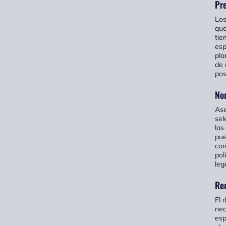
Pre
Los
que
tie
esp
pla
de 
pos
No
Ase
sel
las
pue
con
pol
leg
Req
El 
nec
esp