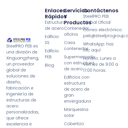
Enlaces
Servicios
Contáctenos
Rápidos
Y
SteelPRO PEB
Productos
Estructura
Global Oficial
de acero
Contenedor
Correo electrónico:
oficina
peb@steelprogroup
Edificio
SS
Casa
WhatsApp: haz
SteelPRO PEB es
contenedor
clic aquí
Edificio
una división de
PEB
Supermercado
Xinguangzheng,
Horario: Lunes a
con estructura
un proveedor
viernes de 9:00 a
Blog
de acero
global de
17:00 horas.
soluciones de
Edificios con
diseño,
estructura
fabricación e
de acero de
ingeniería de
gran
estructuras de
envergadura
acero
Marquesina
personalizadas,
solar
que ofrece
Cobertizo
excelencia e