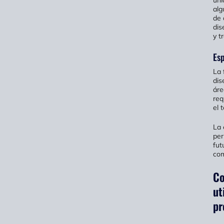
alg
de 
dis
y t
Es
La 
dis
áre
req
el 
La 
per
fut
com
Co
ut
pr