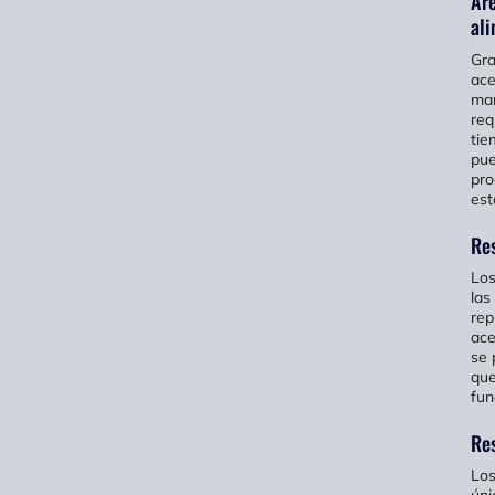
Áre
al
Gra
ace
man
req
tie
pue
pro
est
Re
Los
las
rep
ace
se 
que
fun
Res
Los
úni