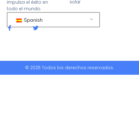
solar
impulsa el éxito en
todo el mundo.
Spanish
F
G
a
o
c
r
e
j
b
e
o
o
o
k
© 2026 Todos los derechos reservados.
-
f