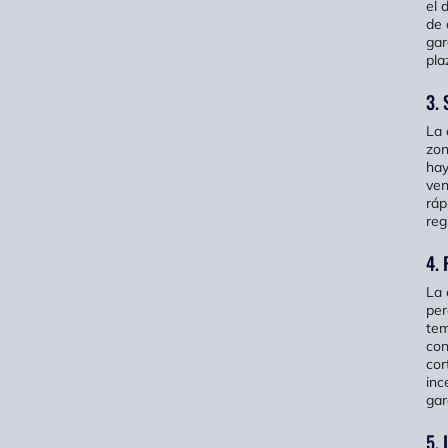
el 
de 
gar
pla
3. 
La 
zon
hay
ven
ráp
reg
4. 
La 
per
tem
con
cor
inc
gar
5. 