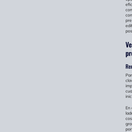
efi
con
con
pre
edi
pos
Ve
pr
Re
Par
cla
imp
cua
inic
En 
lad
cos
gra
por