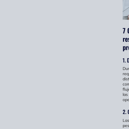
7 
re
pr
1. 
Dur
req
dis
com
flu
las
ope
2. 
Las
pes