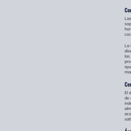
Coc
Las
sop
hor
coc
La 
dis
las
pro
ayu
man
Cen
El 
de 
ind
alm
aco
sat