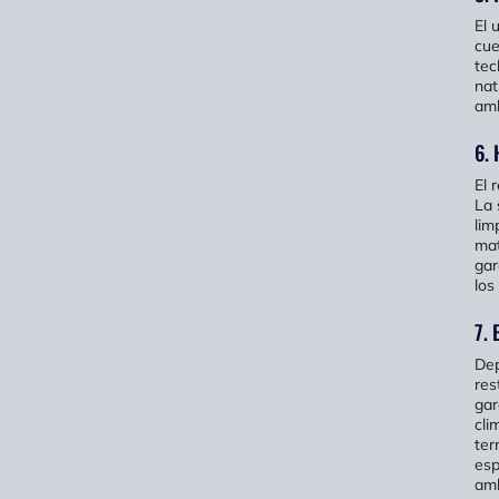
El 
cue
tec
nat
amb
6. 
El 
La 
lim
mat
gar
los
7. 
Dep
res
gar
cli
ter
esp
amb