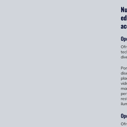
Nu
ed
ac
Opc
Ofr
tec
div
Por
dis
pla
vid
mar
per
res
ilu
Opc
Ofr