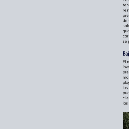
ten
res
pre
de 
sol
que
car
se 
Ba
El 
inv
pre
man
pla
los
pue
cli
las