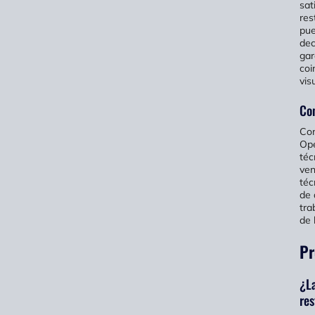
sat
res
pue
dec
gar
coi
vis
Con
Con
Ope
téc
ven
téc
de 
tra
de 
Pr
¿La
re