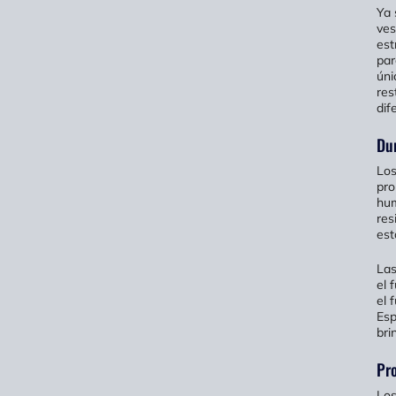
Ya 
ves
est
par
úni
res
dif
Dur
Los
pro
hum
res
est
Las
el 
el 
Esp
bri
Pr
Los