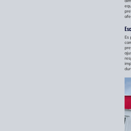
alm
equ
pre
afe
Esc
Es 
cam
pre
aju
res
imp
dur