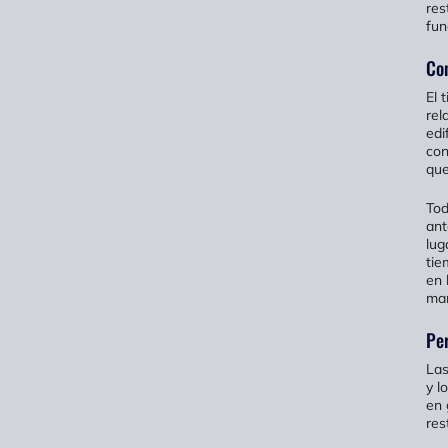
res
fun
Co
El 
rel
edi
con
que
Tod
ant
lug
tie
en 
man
Per
Las
y l
en 
res